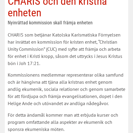
CHARIS och den kristna
enheten
Nyinrättad kommission skall främja enheten
CHARIS som betjänar Katolska Karismatiska Förnyelsen
har inrättat en kommission för kristen enhet, “Christian
Unity Commission” (CUC) med syfte att främja och arbeta
för enhet i Kristi kropp, såsom det uttrycks i Jesus Kristus
bön i Joh 17:21.
Kommissionens medlemmar representerar olika samfund
och är hängivna att tjäna alla kristnas enhet genom
andlig ekumenik, sociala relationer och genom samarbete
för att fördjupa och främja evangelisationen, dopet i den
Helige Ande och utövandet av andliga nådegåvor.
För detta ändamål kommer man att erbjuda kurser och
program omfattande alla aspekter av ekumenik och
sponsra ekumeniska möten.