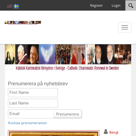
Register
Login
Toggl
naviga
Prenumerera på nyhetsbrev
First Name
Last Name
Email
Prenumerera
Avsluta prenumeration
Bengt