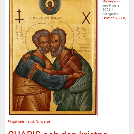
Malmgren
/
den 9 mars
2021
/
Categories:
Ekumenik
,
CCR
,
Pingstkarismatisk förnyelse