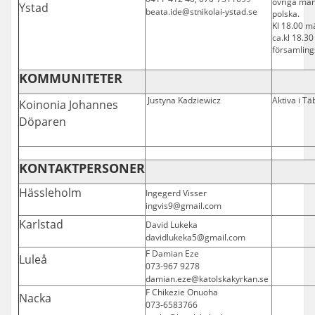
övriga må
Ystad
beata.ide@stnikolai-ystad.se
polska.
Kl 18.00 m
ca.kl 18.3
församling
KOMMUNITETER
Justyna Kadziewicz
Aktiva i Tä
Koinonia Johannes
Döparen
KONTAKTPERSONER
Hässleholm
Ingegerd Visser
ingvis9@gmail.com
Karlstad
David Lukeka
davidlukeka5@gmail.com
F Damian Eze
Luleå
073-967 9278
damian.eze@katolskakyrkan.se
F Chikezie Onuoha
Nacka
073-6583766