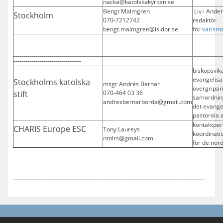
nacka@katolskakyrkan.se
Bengt Malmgren
Liv i Ande
Stockholm
070-7212742
redaktör
bengt.malmgren@isidor.se
för
karisma
----------------------------------
biskopsvika
evangelisa
Stockholms katolska
msgr Andrés Bernar
övergripan
stift
070-464 03 36
samordning
andresbernarborda@gmail.com
det evange
pastorala a
kontaktper
CHARIS Europe ESC
Tony Laureys
koordinati
ntnlrs@gmail.com
för de nor
_______________________________________________________