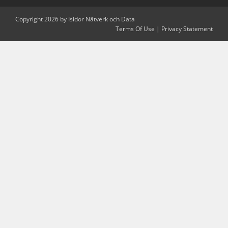
Copyright 2026 by Isidor Nätverk och Data
Terms Of Use
|
Privacy Statement