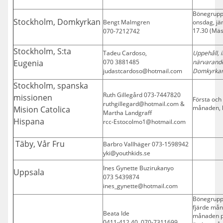
Bönegrupp
Stockholm, Domkyrkan
Bengt Malmgren
onsdag, jä
17.30 (Mäs
070-7212742
Stockholm, S:ta
Tadeu Cardoso,
Uppehåll, i
Eugenia
070 3881485
närvarande.
judastcardoso@hotmail.com
Domkyrka
Stockholm, spanska
Ruth Gillegård 073-7447820
missionen
Första och 
ruthgillegard@hotmail.com &
månaden, k
Mision Catolica
Martha Landgraff
Hispana
rcc-Estocolmo1@hotmail.com
Täby, Vår Fru
Barbro Vallhäger 073-1598942
yki@youthkids.se
Ines Gynette Buzirukanyo
Uppsala
073 5439874
ines_gynette@hotmail.com
Bönegrupp
fjärde mån
Beata Ide
månaden p
0411-412 40, 070-7311699