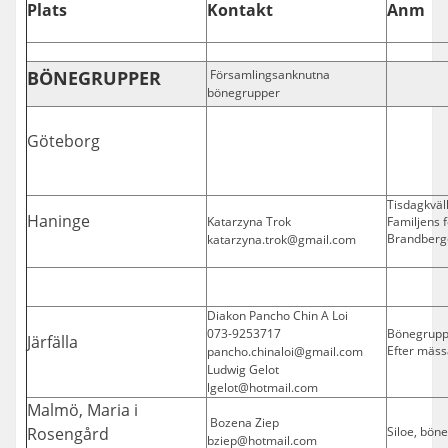
Plats
Kontakt
Anm
BÖNEGRUPPER
Församlingsanknutna
bönegrupper
Göteborg
Tisdagkväll
Haninge
Katarzyna Trok
Familjens 
Brandberg
katarzyna.trok@gmail.com
Diakon Pancho Chin A Loi
073-9253717
Bönegrupp 
Järfälla
Efter mäss
pancho.chinaloi@gmail.com
Ludwig Gelot
lgelot@hotmail.com
Malmö, Maria i
Bozena Ziep
Rosengård
Siloe, bön
bziep@hotmail.com