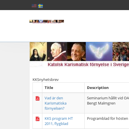
KKSnyhetsbrev
Title
Description
Vad är den
Seminarium hållit vid O
Karismatiska
Bengt Malmgren
förnyelsen?
KKS program HT
Programblad för hösten
2011, flygblad