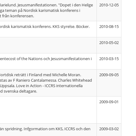
 Marielund. Jesusmanifestationen. "Dopet i den Helige
2010-12-05
ga teman på Nordisk karismatisk konferens i
rt från konferensen.
ordisk karismatisk konferens. KKS styrelse. Böcker.
2010-08-15
2010-05-02
Pentecost of the Nations och Jesusmanifestationen i
2010-03-15
Nortdisk reträtt i Finland med Michelle Moran.
2009-09-05
stas av F Raniero Cantalamessa. Charles Whitehead
ppsala. Love in Action - ICCRS internationella
d svenska deltagare.
2009-09-01
än spridning. Infgormation om KKS, ICCRS och den
2009-03-02