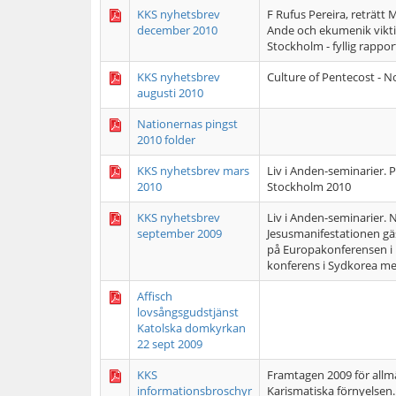
KKS nyhetsbrev
F Rufus Pereira, reträtt
december 2010
Ande och ekumenik vikti
Stockholm - fyllig rappo
KKS nyhetsbrev
Culture of Pentecost - N
augusti 2010
Nationernas pingst
2010 folder
KKS nyhetsbrev mars
Liv i Anden-seminarier. 
2010
Stockholm 2010
KKS nyhetsbrev
Liv i Anden-seminarier. 
september 2009
Jesusmanifestationen gä
på Europakonferensen i U
konferens i Sydkorea me
Affisch
lovsångsgudstjänst
Katolska domkyrkan
22 sept 2009
KKS
Framtagen 2009 för allm
informationsbroschyr
Karismatiska förnyelsen.