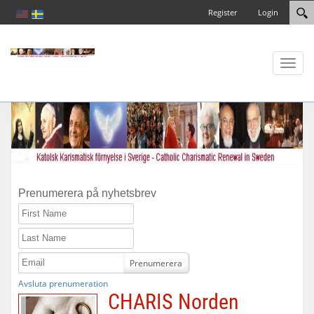
Register
Login
Toggl
naviga
Prenumerera på nyhetsbrev
First Name
Last Name
Email
Prenumerera
Avsluta prenumeration
CHARIS Norden