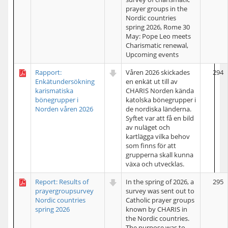
prayer groups in the
Nordic countries
spring 2026, Rome 30
May: Pope Leo meets
Charismatic renewal,
Upcoming events
Rapport:
Våren 2026 skickades
294
Enkätundersökning
en enkät ut till av
karismatiska
CHARIS Norden kända
bönegrupper i
katolska bönegrupper i
Norden våren 2026
de nordiska länderna.
Syftet var att få en bild
av nuläget och
kartlägga vilka behov
som finns för att
grupperna skall kunna
växa och utvecklas.
Report: Results of
In the spring of 2026, a
295
prayergroupsurvey
survey was sent out to
Nordic countries
Catholic prayer groups
spring 2026
known by CHARIS in
the Nordic countries.
The purpose was to