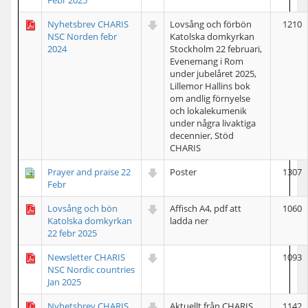
Febr 2025
Nyhetsbrev CHARIS
Lovsång och förbön
1210
NSC Norden febr
Katolska domkyrkan
2024
Stockholm 22 februari,
Evenemang i Rom
under jubelåret 2025,
Lillemor Hallins bok
om andlig förnyelse
och lokalekumenik
under några livaktiga
decennier, Stöd
CHARIS
Prayer and praise 22
Poster
1307
Febr
Lovsång och bön
Affisch A4, pdf att
1060
Katolska domkyrkan
ladda ner
22 febr 2025
Newsletter CHARIS
1093
NSC Nordic countries
Jan 2025
Nyhetsbrev CHARIS
Aktuellt från CHARIS
1142