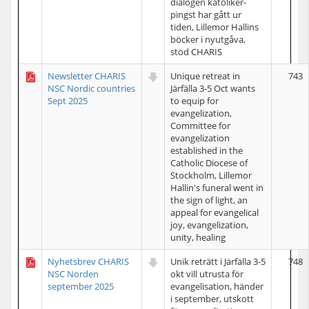
dialogen katoliker-
pingst har gått ur
tiden, Lillemor Hallins
böcker i nyutgåva,
stöd CHARIS
Newsletter CHARIS
Unique retreat in
743
NSC Nordic countries
Järfälla 3-5 Oct wants
Sept 2025
to equip for
evangelization,
Committee for
evangelization
established in the
Catholic Diocese of
Stockholm, Lillemor
Hallin's funeral went in
the sign of light, an
appeal for evangelical
joy, evangelization,
unity, healing
Nyhetsbrev CHARIS
Unik reträtt i Järfälla 3-5
748
NSC Norden
okt vill utrusta för
september 2025
evangelisation, händer
i september, utskott