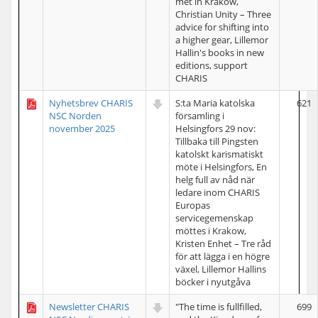
met in Krakow,
Christian Unity – Three
advice for shifting into
a higher gear, Lillemor
Hallin's books in new
editions, support
CHARIS
Nyhetsbrev CHARIS
S:ta Maria katolska
621
NSC Norden
församling i
november 2025
Helsingfors 29 nov:
Tillbaka till Pingsten
katolskt karismatiskt
möte i Helsingfors, En
helg full av nåd när
ledare inom CHARIS
Europas
servicegemenskap
möttes i Krakow,
Kristen Enhet – Tre råd
för att lägga i en högre
växel, Lillemor Hallins
böcker i nyutgåva
Newsletter CHARIS
"The time is fullfilled,
699