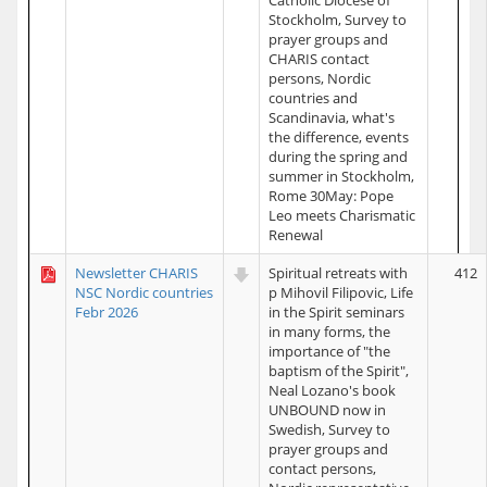
Catholic Diocese of
Stockholm, Survey to
prayer groups and
CHARIS contact
persons, Nordic
countries and
Scandinavia, what's
the difference, events
during the spring and
summer in Stockholm,
Rome 30May: Pope
Leo meets Charismatic
Renewal
Newsletter CHARIS
Spiritual retreats with
412
NSC Nordic countries
p Mihovil Filipovic, Life
Febr 2026
in the Spirit seminars
in many forms, the
importance of "the
baptism of the Spirit",
Neal Lozano's book
UNBOUND now in
Swedish, Survey to
prayer groups and
contact persons,