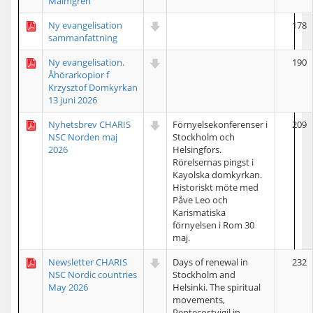
Malmgren
Ny evangelisation
178
sammanfattning
Ny evangelisation.
190
Åhörarkopior f
Krzysztof Domkyrkan
13 juni 2026
Nyhetsbrev CHARIS
Förnyelsekonferenser i
209
NSC Norden maj
Stockholm och
2026
Helsingfors.
Rörelsernas pingst i
Kayolska domkyrkan.
Historiskt möte med
Påve Leo och
Karismatiska
förnyelsen i Rom 30
maj.
Newsletter CHARIS
Days of renewal in
232
NSC Nordic countries
Stockholm and
May 2026
Helsinki. The spiritual
movements,
Pentecostvigil in