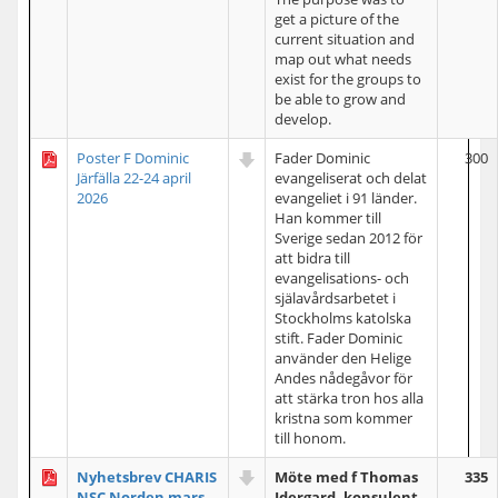
get a picture of the
current situation and
map out what needs
exist for the groups to
be able to grow and
develop.
Poster F Dominic
Fader Dominic
300
Järfälla 22-24 april
evangeliserat och delat
2026
evangeliet i 91 länder.
Han kommer till
Sverige sedan 2012 för
att bidra till
evangelisations- och
själavårdsarbetet i
Stockholms katolska
stift. Fader Dominic
använder den Helige
Andes nådegåvor för
att stärka tron hos alla
kristna som kommer
till honom.
Nyhetsbrev CHARIS
Möte med f Thomas
335
NSC Norden mars
Idergard, konsulent