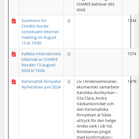
CHARIS behöver ditt
stöd.
Summons för
1334
CHARIS Nordic
constituent internet-
meeting on August
13 at 19:00:
Kallelse internetmöte
1374
bildande av CHARIS
Norden 13 augusti
2024 kl 19:00
Karismatisk förnyelse
Liv i Andenseminarier,
1479
Nyhetsbrev juni 2024
ekumeniskt samarbete
Katolska domkyrkan –
S:ta Clara, Andra
Vatikankonciliet och
den Karismatiska
förnyelsen är båda
uttryck för den helige
Andes verk i vår tid,
Rörelsernas pingst
med konfirmation i