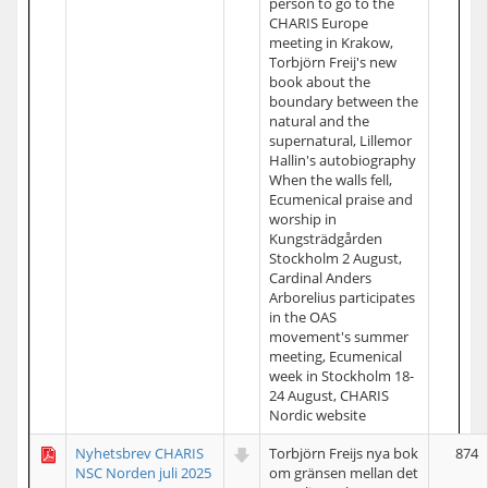
person to go to the
CHARIS Europe
meeting in Krakow,
Torbjörn Freij's new
book about the
boundary between the
natural and the
supernatural, Lillemor
Hallin's autobiography
When the walls fell,
Ecumenical praise and
worship in
Kungsträdgården
Stockholm 2 August,
Cardinal Anders
Arborelius participates
in the OAS
movement's summer
meeting, Ecumenical
week in Stockholm 18-
24 August, CHARIS
Nordic website
Nyhetsbrev CHARIS
Torbjörn Freijs nya bok
874
NSC Norden juli 2025
om gränsen mellan det