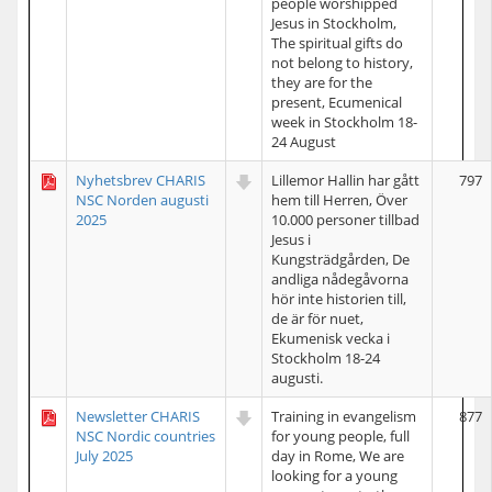
people worshipped
Jesus in Stockholm,
The spiritual gifts do
not belong to history,
they are for the
present, Ecumenical
week in Stockholm 18-
24 August
Nyhetsbrev CHARIS
Lillemor Hallin har gått
797
NSC Norden augusti
hem till Herren, Över
2025
10.000 personer tillbad
Jesus i
Kungsträdgården, De
andliga nådegåvorna
hör inte historien till,
de är för nuet,
Ekumenisk vecka i
Stockholm 18-24
augusti.
Newsletter CHARIS
Training in evangelism
877
NSC Nordic countries
for young people, full
July 2025
day in Rome, We are
looking for a young