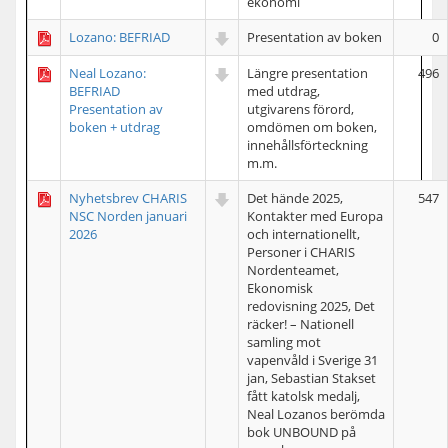
ekonomi
Lozano: BEFRIAD
Presentation av boken
0
Neal Lozano:
Längre presentation
496
BEFRIAD
med utdrag,
Presentation av
utgivarens förord,
boken + utdrag
omdömen om boken,
innehållsförteckning
m.m.
Nyhetsbrev CHARIS
Det hände 2025,
547
NSC Norden januari
Kontakter med Europa
2026
och internationellt,
Personer i CHARIS
Nordenteamet,
Ekonomisk
redovisning 2025, Det
räcker! – Nationell
samling mot
vapenvåld i Sverige 31
jan, Sebastian Stakset
fått katolsk medalj,
Neal Lozanos berömda
bok UNBOUND på