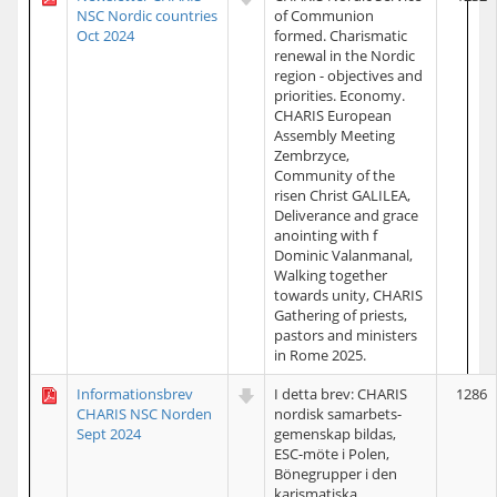
NSC Nordic countries
of Communion
Oct 2024
formed. Charismatic
renewal in the Nordic
region - objectives and
priorities. Economy.
CHARIS European
Assembly Meeting
Zembrzyce,
Community of the
risen Christ GALILEA,
Deliverance and grace
anointing with f
Dominic Valanmanal,
Walking together
towards unity, CHARIS
Gathering of priests,
pastors and ministers
in Rome 2025.
Informationsbrev
I detta brev: CHARIS
1286
CHARIS NSC Norden
nordisk samarbets-
Sept 2024
gemenskap bildas,
ESC-möte i Polen,
Bönegrupper i den
karismatiska