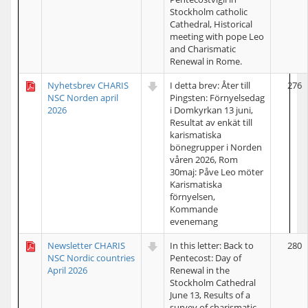
Stockholm catholic
Cathedral, Historical
meeting with pope Leo
and Charismatic
Renewal in Rome.
Nyhetsbrev CHARIS
I detta brev: Åter till
276
NSC Norden april
Pingsten: Förnyelsedag
2026
i Domkyrkan 13 juni,
Resultat av enkät till
karismatiska
bönegrupper i Norden
våren 2026, Rom
30maj: Påve Leo möter
Karismatiska
förnyelsen,
Kommande
evenemang
Newsletter CHARIS
In this letter: Back to
280
NSC Nordic countries
Pentecost: Day of
April 2026
Renewal in the
Stockholm Cathedral
June 13, Results of a
survey of charismatic