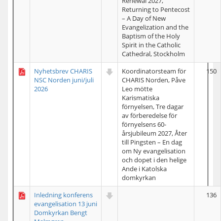
Renewal 2027,
Returning to Pentecost
– A Day of New
Evangelization and the
Baptism of the Holy
Spirit in the Catholic
Cathedral, Stockholm
Nyhetsbrev CHARIS
Koordinatorsteam för
150
NSC Norden juni/juli
CHARIS Norden, Påve
2026
Leo mötte
Karismatiska
förnyelsen, Tre dagar
av förberedelse för
förnyelsens 60-
årsjubileum 2027, Åter
till Pingsten – En dag
om Ny evangelisation
och dopet i den helige
Ande i Katolska
domkyrkan
Inledning konferens
136
evangelisation 13 juni
Domkyrkan Bengt