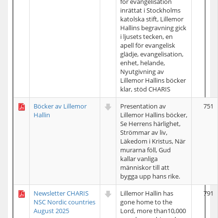
för evangelisation
inrättat i Stockholms
katolska stift, Lillemor
Hallins begravning gick
i ljusets tecken, en
apell för evangelisk
glädje, evangelisation,
enhet, helande,
Nyutgivning av
Lillemor Hallins böcker
klar, stöd CHARIS
Böcker av Lillemor
Presentation av
751
Hallin
Lillemor Hallins böcker,
Se Herrens härlighet,
Strömmar av liv,
Läkedom i Kristus, När
murarna föll, Gud
kallar vanliga
människor till att
bygga upp hans rike.
Newsletter CHARIS
Lillemor Hallin has
791
NSC Nordic countries
gone home to the
August 2025
Lord, more than10,000