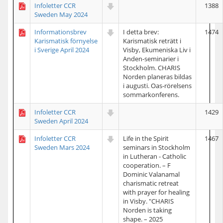
Infoletter CCR
1388
Sweden May 2024
Informationsbrev
I detta brev:
1474
Karismatisk förnyelse
Karismatisk reträtt i
i Sverige April 2024
Visby, Ekumeniska Liv i
Anden-seminarier i
Stockholm. CHARIS
Norden planeras bildas
i augusti. Oas-rörelsens
sommarkonferens.
Infoletter CCR
1429
Sweden April 2024
Infoletter CCR
Life in the Spirit
1467
Sweden Mars 2024
seminars in Stockholm
in Lutheran - Catholic
cooperation. – F
Dominic Valanamal
charismatic retreat
with prayer for healing
in Visby. "CHARIS
Norden is taking
shape. – 2025