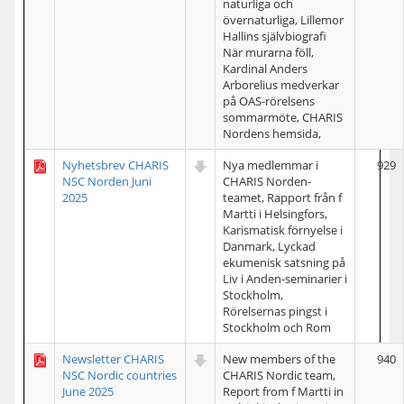
naturliga och
övernaturliga, Lillemor
Hallins självbiografi
När murarna föll,
Kardinal Anders
Arborelius medverkar
på OAS-rörelsens
sommarmöte, CHARIS
Nordens hemsida,
Nyhetsbrev CHARIS
Nya medlemmar i
929
NSC Norden Juni
CHARIS Norden-
2025
teamet, Rapport från f
Martti i Helsingfors,
Karismatisk förnyelse i
Danmark, Lyckad
ekumenisk satsning på
Liv i Anden-seminarier i
Stockholm,
Rörelsernas pingst i
Stockholm och Rom
Newsletter CHARIS
New members of the
940
NSC Nordic countries
CHARIS Nordic team,
June 2025
Report from f Martti in