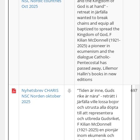
NSC Nordic countries
and the Kingdom of
Oct 2025
God is at hand" -
retreat in Järfälla
wanted to break
chains and equip all
baptized to spread the
Kingdom of God, F
Kilian McDonnell (1921-
2025) a pioneer in
ecumenism and the
dialogue Catholic-
Pentecostal has
passed away, Lillemor
Hallin's books in new
editions
Nyhetsbrev CHARIS
”Tiden är inne, Guds
697
NSC Norden oktober
rike är nära” - reträtt i
2025
Järfälla ville lossa bojor
och utrusta alla döpta
till att representera
och utbreda Gudsriket,
F Kilian McDonnell
(1921-2025) en pionjär
inom ekumenik och