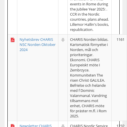
events in Rome during
the Jubilee Year 2025: .
CCR in the Nordic
countries, plans ahead.
Lillemor Hallin's books,
republication.
Nyhetsbrev CHARIS
CHARIS Norden bildas.
1161
NSC Norden Oktober
Karismatisk förnyelse i
2024
Norden, mål och
prioriteringar.
Ekonomi. CHARIS
Europeiskt möte I
Zembrzyce.
Kommuniteten The
risen Christ GALILEA.
Befrielse och helande
med f Dominic
Valanmanal. Vandring
tillsammans mot
enhet, CHARIS möte
för präster m.fl. i Rom
2025.
Newsletter CHARIS
CHARIS Nordic Service
1232