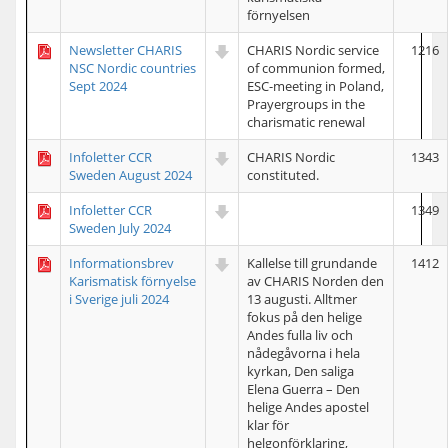
förnyelsen
Newsletter CHARIS
CHARIS Nordic service
1216
NSC Nordic countries
of communion formed,
Sept 2024
ESC-meeting in Poland,
Prayergroups in the
charismatic renewal
Infoletter CCR
CHARIS Nordic
1343
Sweden August 2024
constituted.
Infoletter CCR
1349
Sweden July 2024
Informationsbrev
Kallelse till grundande
1412
Karismatisk förnyelse
av CHARIS Norden den
i Sverige juli 2024
13 augusti. Alltmer
fokus på den helige
Andes fulla liv och
nådegåvorna i hela
kyrkan, Den saliga
Elena Guerra – Den
helige Andes apostel
klar för
helgonförklaring,