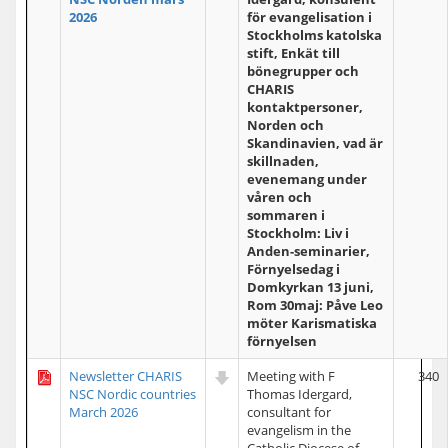
2026
för evangelisation i
Stockholms katolska
stift, Enkät till
bönegrupper och
CHARIS
kontaktpersoner,
Norden och
Skandinavien, vad är
skillnaden,
evenemang under
våren och
sommaren i
Stockholm: Liv i
Anden-seminarier,
Förnyelsedag i
Domkyrkan 13 juni,
Rom 30maj: Påve Leo
möter Karismatiska
förnyelsen
Newsletter CHARIS
Meeting with F
340
NSC Nordic countries
Thomas Idergard,
March 2026
consultant for
evangelism in the