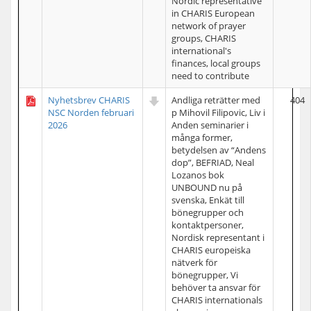
Nordic representative
in CHARIS European
network of prayer
groups, CHARIS
international's
finances, local groups
need to contribute
Nyhetsbrev CHARIS
Andliga reträtter med
404
NSC Norden februari
p Mihovil Filipovic, Liv i
2026
Anden seminarier i
många former,
betydelsen av “Andens
dop”, BEFRIAD, Neal
Lozanos bok
UNBOUND nu på
svenska, Enkät till
bönegrupper och
kontaktpersoner,
Nordisk representant i
CHARIS europeiska
nätverk för
bönegrupper, Vi
behöver ta ansvar för
CHARIS internationals