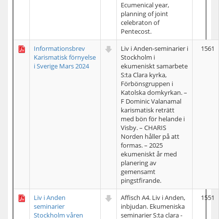
Ecumenical year,
planning of joint
celebraton of
Pentecost.
Informationsbrev
Liv i Anden-seminarier i
1561
Karismatisk förnyelse
Stockholm i
i Sverige Mars 2024
ekumeniskt samarbete
S:ta Clara kyrka,
Förbönsgruppen i
Katolska domkyrkan. –
F Dominic Valanamal
karismatisk reträtt
med bön för helande i
Visby. – CHARIS
Norden håller på att
formas. – 2025
ekumeniskt år med
planering av
gemensamt
pingstfirande.
Liv i Anden
Affisch A4. Liv i Anden,
1551
seminarier
inbjudan. Ekumeniska
Stockholm våren
seminarier S:ta clara -