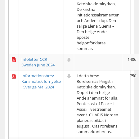
Katolska domkyrkan,
De kristna
initiationssakramenten
och Andens dop, Den
saliga Elena Guerra –
Den helige Andes
apostel
helgonförklaras i
sommar,
Infoletter CCR
1406
Sweden June 2024
Informationsbrev
I detta brev:
750
Karismatisk förnyelse
Rörelsernas Pingst i
i Sverige Maj 2024
Katolska domkyrkan,
Dopet i den helige
Ande är ämnat för alla.
Pentecost of Peace i
Assisi, livestreamat
event. CHARIS Norden
planeras bildas i
augusti. Oas rörelsens
sommarkonferens.