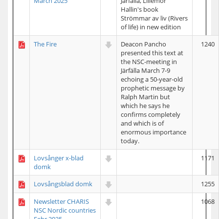
March 2025
Järfälla, Lillemor
Hallin's book
Strömmar av liv (Rivers
of life) in new edition
The Fire
Deacon Pancho
1240
presented this text at
the NSC-meeting in
Järfälla March 7-9
echoing a 50-year-old
prophetic message by
Ralph Martin but
which he says he
confirms completely
and which is of
enormous importance
today.
Lovsånger x-blad
1171
domk
Lovsångsblad domk
1255
Newsletter CHARIS
1068
NSC Nordic countries