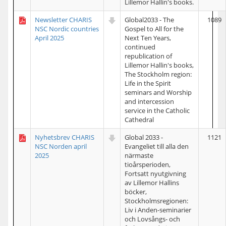
Lillemor Hallin's books.
Newsletter CHARIS
Global2033 - The
1089
NSC Nordic countries
Gospel to All for the
April 2025
Next Ten Years,
continued
republication of
Lillemor Hallin's books,
The Stockholm region:
Life in the Spirit
seminars and Worship
and intercession
service in the Catholic
Cathedral
Nyhetsbrev CHARIS
Global 2033 -
1121
NSC Norden april
Evangeliet till alla den
2025
närmaste
tioårsperioden,
Fortsatt nyutgivning
av Lillemor Hallins
böcker,
Stockholmsregionen:
Liv i Anden-seminarier
och Lovsångs- och