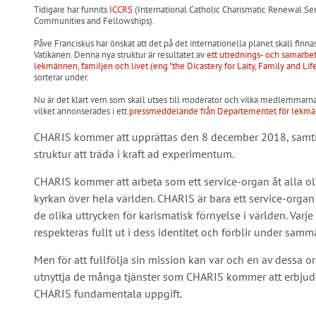
Tidigare har funnits
ICCRS
(International Catholic Charismatic Renewal Se
Communities and Fellowships).
Påve Franciskus har önskat att det på det internationella planet skall fi
Vatikanen. Denna nya struktur är resultatet av
ett utrednings- och samarbe
lekmännen, familjen och livet (eng "the Dicastery for Laity, Family and Life
sorterar under.
Nu är det klart vem som skall utses till moderator och vilka medlemmarn
vilket annonserades i ett
pressmeddelande från Departementet för lekmän
CHARIS kommer att upprättas den 8 december 2018, sam
struktur att träda i kraft ad experimentum.
CHARIS kommer att arbeta som ett service-organ åt alla ol
kyrkan över hela världen. CHARIS är bara ett service-orga
de olika uttrycken för karismatisk förnyelse i världen. Va
respekteras fullt ut i dess identitet och förblir under samma 
Men för att fullfölja sin mission kan var och en av dessa 
utnyttja de många tjänster som CHARIS kommer att erbjuda. 
CHARIS fundamentala uppgift.