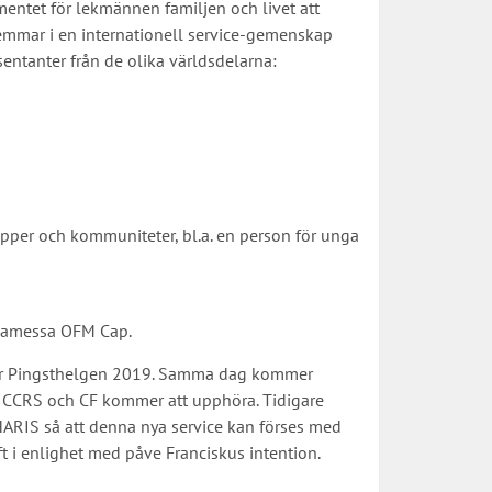
entet för lekmännen familjen och livet att
lemmar i en internationell service-gemenskap
entanter från de olika världsdelarna:
per och kommuniteter, bl.a. en person för unga
alamessa OFM Cap.
nder Pingsthelgen 2019. Samma dag kommer
en ICCRS och CF kommer att upphöra. Tidigare
HARIS så att denna nya service kan förses med
t i enlighet med påve Franciskus intention.