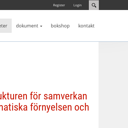
Register
Login
eter
dokument
bokshop
kontakt
ukturen för samverkan
matiska förnyelsen och