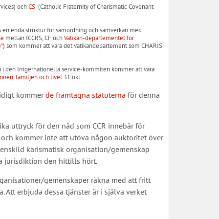
rvices) och
CS
(Catholic Fraternity of Charismatic Covenant
nnas en enda struktur för samordning och samverkan med
te
mellan ICCRS, CF och
Vatikan-departementet för
")
som kommer att vara det vatikandepartement som CHARIS
a i den Intgernationella service-kommiten kommer att vara
nen, familjen och livet
31 okt
tidigt kommer
de framtagna statuterna
för denna
ika uttryck för den nåd som CCR innebär för
n och kommer inte att utöva någon auktoritet över
rje enskild karismatisk organisation/gemenskap
jurisdiktion den hittills hört.
organisationer/gemenskaper räkna med att fritt
Att erbjuda dessa tjänster är i själva verket