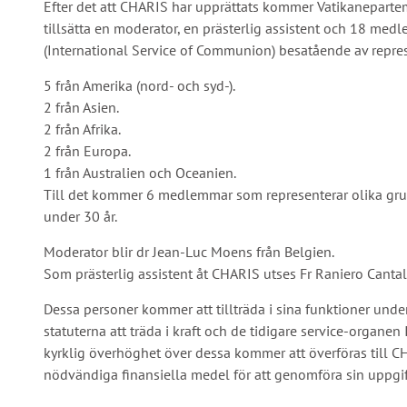
Efter det att CHARIS har upprättats kommer Vatikanepartem
tillsätta en moderator, en prästerlig assistent och 18 med
(International Service of Communion) besatående av repres
5 från Amerika (nord- och syd-).
2 från Asien.
2 från Afrika.
2 från Europa.
1 från Australien och Oceanien.
Till det kommer 6 medlemmar som representerar olika grup
under 30 år.
Moderator blir dr Jean-Luc Moens från Belgien.
Som prästerlig assistent åt CHARIS utses Fr Raniero Cant
Dessa personer kommer att tillträda i sina funktioner u
statuterna att träda i kraft och de tidigare service-organ
kyrklig överhöghet över dessa kommer att överföras till C
nödvändiga finansiella medel för att genomföra sin uppgif