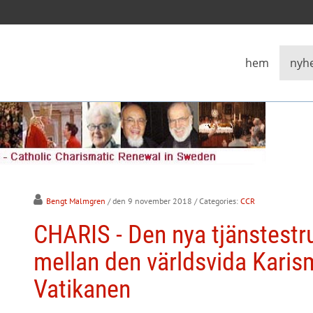
hem
nyh
Bengt Malmgren
/ den 9 november 2018
/ Categories:
CCR
CHARIS - Den nya tjänstestr
mellan den världsvida Karis
Vatikanen