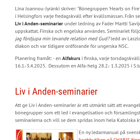
Lina Joannou-Jyränki skriver: "Bönegruppen 'Hearts on Fire'
i Helsingfors varje fredagskväll efter kvällsmässan. Frå
Liv i Anden-seminarier
under ledning av Fader Martti Savijo
uppskattat. Finska och engelska användes. Seminariet följd
jag fördjupa min levande relation med Gud?
ledd av Laszlo
diakon och var tidigare ordförande för ungerska NSC.
Planering framåt: - en
Alfakurs
i finska, varje torsdagskväll
16.1.-3.4.2025. Dessutom en Alfa-helg 28.2.- 1.3.2025 i S:t
Liv i Anden-seminarier
Att ge Liv i Anden-seminarier är ett utmärkt sätt att evang
bönegrupper som ett led i evangelisation och församlingsf
seminarierna och vill se dem spridas inom hela Katolska k
En ny ledarmanual på svenska
[
webbutiken på CHARIS Nor