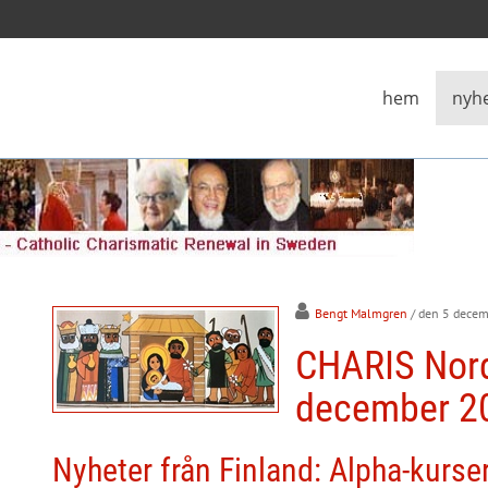
hem
nyh
Bengt Malmgren
/ den 5 dece
CHARIS Nor
december 2
Nyheter från Finland: Alpha-kurse