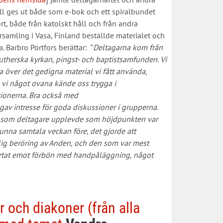
all ges ut både som e-bok och ett spiralbundet
t, både från katolskt håll och från andra
rsamling i Vasa, Finland beställde materialet och
a. Barbro Pörtfors berättar:
” Deltagarna kom från
therska kyrkan, pingst- och baptistsamfunden. Vi
 över det gedigna material vi fått använda,
n vi något ovana kände oss trygga i
ionerna. Bra också med
gav intresse för goda diskussioner i grupperna.
re som deltagare upplevde som höjdpunkten var
unna samtala veckan före, det gjorde att
lig beröring av Anden, och den som var mest
järtat emot förbön med handpåläggning, något
 och diakoner (från alla