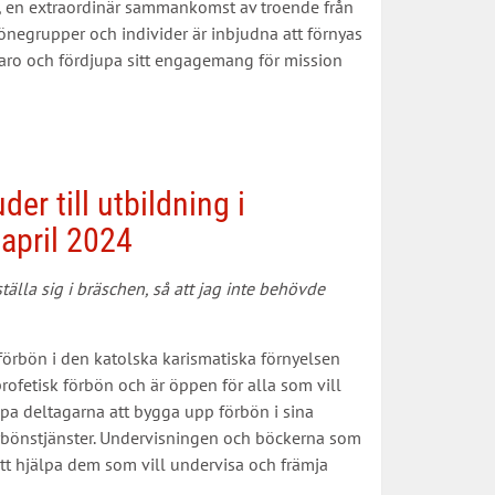
r, en extraordinär sammankomst av troende från
Bönegrupper och individer är inbjudna att förnyas
rvaro och fördjupa sitt engagemang för mission
r till utbildning i
april 2024
lla sig i bräschen, så att jag inte behövde
örbön i den katolska karismatiska förnyelsen
ofetisk förbön och är öppen för alla som vill
lpa deltagarna att bygga upp förbön i sina
bönstjänster. Undervisningen och böckerna som
tt hjälpa dem som vill undervisa och främja