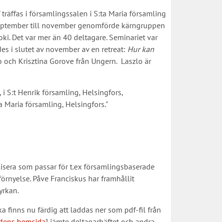
 träffas i församlingssalen i S:ta Maria församling
n september till november genomförde kärngruppen
ki. Det var mer än 40 deltagare. Seminariet var
es i slutet av november av en retreat:
Hur kan
 och Krisztina Gorove från Ungern. Laszlo är
, i S:t Henrik församling, Helsingfors,
a Maria församling, Helsingfors."
elisera som passar för t.ex församlingsbaserade
örnyelse. Påve Franciskus har framhållit
yrkan.
 finns nu färdig att laddas ner som pdf-fil från
dens hemsida
] jämte deltagarhäftet och andra