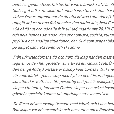
befrielse genom Jesus Kristus till varje människa. »Ni är ett 
Guds eget folk som skall förkunna hans storverk. Han har kal
skriver Petrus uppmuntrande till alla kristna i alla tider (1 
uppgift är just denna förkunnelse. den gäller alla, hela Guds
»Gå därför ut och gör alla folk till lärjungar!« (mt 28:19).
och hela hennes situation, den ekonomiska, sociala, kulture
psykiska och andliga situationen. den Gud som skapat bå
på djupet kan hela såren och skadorna...
Från urkristendomens tid och fram till idag har den mest 
tagit emot den helige Ande i sina liv på ett radikalt sätt. Ö
den helige Ande, konstaterar biskop Paul Cordes i Vatikane
växande kärlek, gemenskap med kyrkan och församlingen, A
ska utbredas. Kallelsen till personlig helighet är oskiljakti
skapar »helgon«, fortsätter Cordes, skapar han också lev
gåvor är speciellt knutna till uppdraget att evangelisera…
De första kristna evangeliserade med kärlek och i den helige
Budskapet var kristocentriskt och omsorgen om människorna