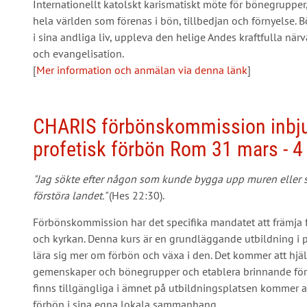
Internationellt katolskt karismatiskt möte för bönegruppe
hela världen som förenas i bön, tillbedjan och förnyelse. 
i sina andliga liv, uppleva den helige Andes kraftfulla nä
och evangelisation.
[
Mer information och anmälan via denna länk
]
CHARIS förbönskommission inbjude
profetisk förbön Rom 31 mars - 4 
"Jag sökte efter någon som kunde bygga upp muren eller stä
förstöra landet."
(Hes 22:30).
Förbönskommission har det specifika mandatet att främja f
och kyrkan. Denna kurs är en grundläggande utbildning i pr
lära sig mer om förbön och växa i den. Det kommer att hjä
gemenskaper och bönegrupper och etablera brinnande för
finns tillgängliga i ämnet på utbildningsplatsen kommer a
förbön i sina egna lokala sammanhang.