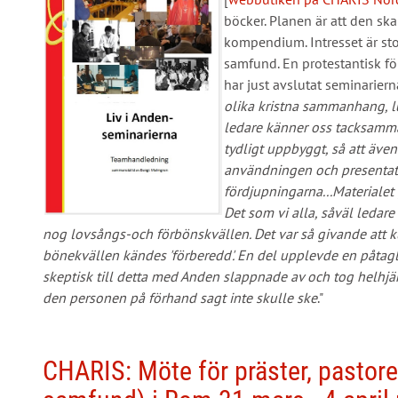
böcker. Planen är att den sk
kompendium. Intresset är stor
samfund. En protestantisk fö
har just avslutat seminariern
olika kristna sammanhang, lu
ledare känner oss tacksamma
tydligt uppbyggt, så att äve
användningen och presentat
fördjupningarna...Materialet 
Det som vi alla, såväl leda
nog lovsångs-och förbönskvällen. Det var så givande att k
bönekvällen kändes 'förberedd'. En del upplevde en påtag
skeptisk till detta med Anden slappnade av och tog helh
den personen på förhand sagt inte skulle ske
."
CHARIS: Möte för präster, pastorer