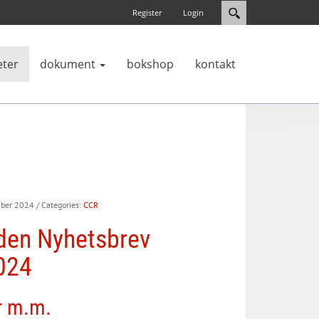
Register
Login
eter
dokument
bokshop
kontakt
mber 2024
/ Categories:
CCR
den Nyhetsbrev
024
r m.m.