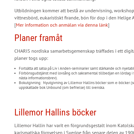
Utbildningen kommer att bestå av undervisning, workshop
vittnesbörd, eukaristiskt firande, bön för dop i den Helige
[
Mer information och anmälan via denna länk
]
Planer framåt
CHARIS nordiska samarbetsgemenskap träffades i ett digit
planer togs upp:
Fortsätta att satsa på Liv i Anden-seminarier samt stärkande och nyetab
Förbönsgudstjänst med lovsång och sakramental tillbedjan en lördag i 
nästa informationsbrev).
Bokutgivning: Nyutgivning av Lillemor Hallins böcker som e-böcker (s
uppskattade bok Unbound (om befrielse) till svenska.
Lillemor Hallins böcker
Lillemor Hallin har varit en förgrundsgestalt inom Katolsk
karismatiska förnyelsen i Sverige från senare delen av 1900