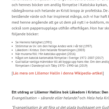
och hennes böcker om andlig förnyelse i Katolska kyrkan,
nådegåvorna och helande av Kristi kropp är profetiska. De 
bestående värde och har inspirerat många, och vi har haft 
med henne angående att ge ut dem på nytt i e-bokform, 
också som pappersupplaga utifrån efterfrågan. Hon har skr
följande böcker:
Se Herrens härlighet (1991)
Strömmar av liv: om den helige Andes verk i vår tid (1997).
Läkedom i Kristus: Den helande församlingen (2003)
När murarna föll: Min katolska uppväxt (2016)
Något om katolsk karismatisk förnyelse i Sverige 1972-2007 (2017)
Gud kallar vanliga människor till att bygga upp hans rike. Om den andli
förnyelsen i Danderyd och Täby 1970–1990-tal (2019)
[
Läs mera om Lillemor Hallin i denna Wikipedia-artikel
]
Ett utdrag ur Lillemor Hallins bok Läkedom i Kristus: De
Evangelisation – sårande eller helande?
och
Hela hela Kri
”Evangelisation är att föra ut det glada budskapet om Gu