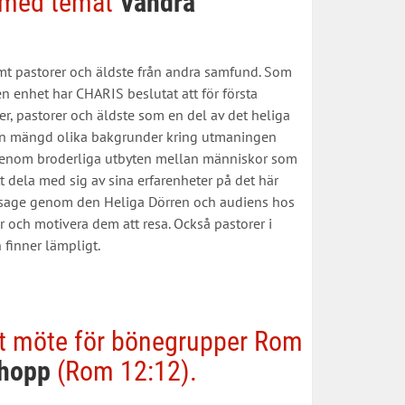
l med temat
Vandra
mt pastorer och äldste från andra samfund. Som
n enhet har CHARIS beslutat att för första
r, pastorer och äldste som en del av det heliga
 en mängd olika bakgrunder kring utmaningen
 genom broderliga utbyten mellan människor som
 dela med sig av sina erfarenheter på det här
ssage genom den Heliga Dörren och audiens hos
 och motivera dem att resa. Också pastorer i
finner lämpligt.
llt möte för bönegrupper Rom
 hopp
(Rom 12:12).