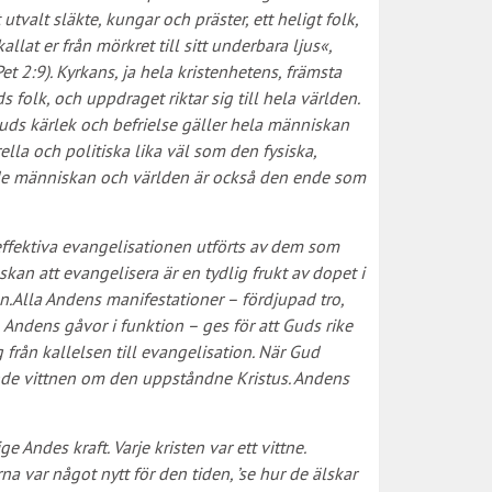
utvalt släkte, kungar och präster, ett heligt folk,
lat er från mörkret till sitt underbara ljus«,
Pet 2:9). Kyrkans, ja hela kristenhetens, främsta
 folk, och uppdraget riktar sig till hela världen.
 Guds kärlek och befrielse gäller hela människan
lla och politiska lika väl som den fysiska,
de människan och världen är också den ende som
effektiva evangelisationen utförts av dem som
nskan att evangelisera är en tydlig frukt av dopet i
n.Alla Andens manifestationer – fördjupad tro,
ndens gåvor i funktion – ges för att Guds rike
g från kallelsen till evangelisation. När Gud
ande vittnen om den uppståndne Kristus. Andens
 Andes kraft. Varje kristen var ett vittne.
 var något nytt för den tiden, ’se hur de älskar