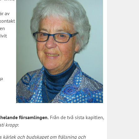
är av
kontakt
men
ivit
ga
n helande församlingen.
Från de två sista kapitlen,
sti kropp
:
ds kärlek och budskapet om frälsning och