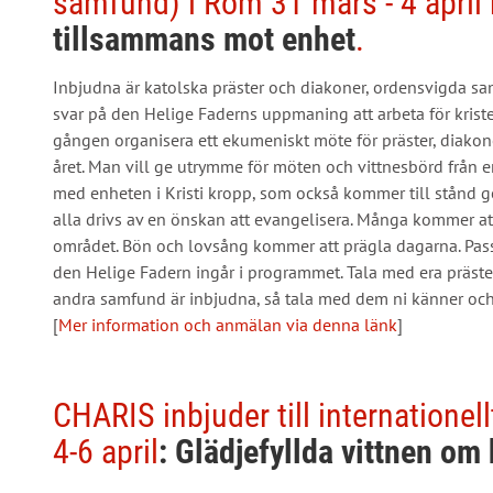
samfund) i Rom 31 mars - 4 apri
tillsammans mot enhet
.
Inbjudna är katolska präster och diakoner, ordensvigda sa
svar på den Helige Faderns uppmaning att arbeta för kriste
gången organisera ett ekumeniskt möte för präster, diakone
året. Man vill ge utrymme för möten och vittnesbörd från
med enheten i Kristi kropp, som också kommer till stånd
alla drivs av en önskan att evangelisera. Många kommer att
området. Bön och lovsång kommer att prägla dagarna. Pa
den Helige Fadern ingår i programmet. Tala med era präster
andra samfund är inbjudna, så tala med dem ni känner och 
[
Mer information och anmälan via denna länk
]
CHARIS inbjuder till internatione
4-6 april
: Glädjefyllda vittnen om