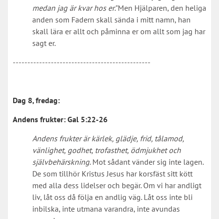
medan jag är kvar hos er
."
Men Hjälparen, den heliga
anden som Fadern skall sända i mitt namn, han
skall lära er allt och påminna er om allt som jag har
sagt er.
-----------------------------------------------
Dag 8, fredag:
Andens frukter:
Gal 5:22-26
Andens frukter är kärlek, glädje, frid, tålamod,
vänlighet, godhet, trofasthet, ödmjukhet och
självbehärskning
. Mot sådant vänder sig inte lagen.
De som tillhör Kristus Jesus har korsfäst sitt kött
med alla dess lidelser och begär. Om vi har andligt
liv, låt oss då följa en andlig väg. Låt oss inte bli
inbilska, inte utmana varandra, inte avundas