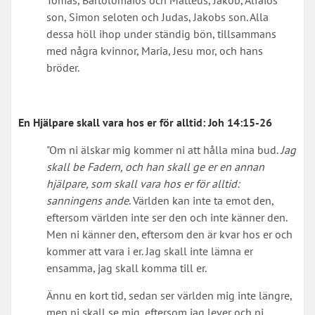
Tomas, Bartolomaios och Matteus, Jakob, Alfaios
son, Simon seloten och Judas, Jakobs son. Alla
dessa höll ihop under ständig bön, tillsammans
med några kvinnor, Maria, Jesu mor, och hans
bröder.
En Hjälpare skall vara hos er för alltid:
Joh 14:15-26
"Om ni älskar mig kommer ni att hålla mina bud.
Jag
skall be Fadern, och han skall ge er en annan
hjälpare, som skall vara hos er för alltid:
sanningens ande
. Världen kan inte ta emot den,
eftersom världen inte ser den och inte känner den.
Men ni känner den, eftersom den är kvar hos er och
kommer att vara i er. Jag skall inte lämna er
ensamma, jag skall komma till er.
Ännu en kort tid, sedan ser världen mig inte längre,
men ni skall se mig, eftersom jag lever och ni