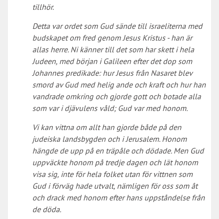
tillhör.
Detta var ordet som Gud sände till israeliterna med
budskapet om fred genom Jesus Kristus - han är
allas herre. Ni känner till det som har skett i hela
Judeen, med början i Galileen efter det dop som
Johannes predikade: hur Jesus från Nasaret blev
smord av Gud med helig ande och kraft och hur han
vandrade omkring och gjorde gott och botade alla
som var i djävulens våld; Gud var med honom.
Vi kan vittna om allt han gjorde både på den
judeiska landsbygden och i Jerusalem. Honom
hängde de upp på en träpåle och dödade. Men Gud
uppväckte honom på tredje dagen och lät honom
visa sig, inte för hela folket utan för vittnen som
Gud i förväg hade utvalt, nämligen för oss som åt
och drack med honom efter hans uppståndelse från
de döda.