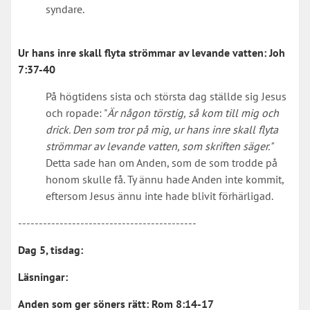
syndare.
Ur hans inre skall flyta strömmar av levande vatten:
Joh
7:37-40
På högtidens sista och största dag ställde sig Jesus
och ropade: "
Är någon törstig, så kom till mig och
drick. Den som tror på mig, ur hans inre skall flyta
strömmar av levande vatten, som skriften säger."
Detta sade han om Anden, som de som trodde på
honom skulle få. Ty ännu hade Anden inte kommit,
eftersom Jesus ännu inte hade blivit förhärligad.
-------------------------------------------
Dag 5, tisdag:
Läsningar:
Anden som ger söners rätt:
Rom 8:14-17