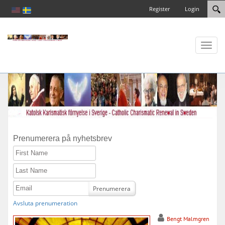
Register
Login
Toggl
naviga
Prenumerera på nyhetsbrev
First Name
Last Name
Email
Prenumerera
Avsluta prenumeration
Bengt Malmgren