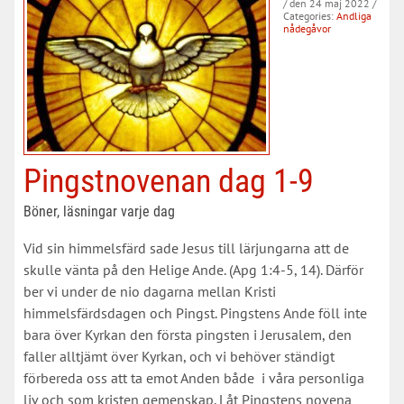
/ den 24 maj 2022
/
Categories:
Andliga
nådegåvor
Pingstnovenan dag 1-9
Böner, läsningar varje dag
Vid sin himmelsfärd sade Jesus till lärjungarna att de
skulle vänta på den Helige Ande. (Apg 1:4-5, 14). Därför
ber vi under de nio dagarna mellan Kristi
himmelsfärdsdagen och Pingst. Pingstens Ande föll inte
bara över Kyrkan den första pingsten i Jerusalem, den
faller alltjämt över Kyrkan, och vi behöver ständigt
förbereda oss att ta emot Anden både i våra personliga
liv och som kristen gemenskap. Låt Pingstens novena