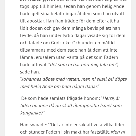
togs upp till himlen, sedan han genom helig Ande
hade gett sina befallningar åt dem som han utvalt
till apostlar. Han framträdde för dem efter att ha
lidit döden och gav dem många bevis på att han
levde, då han under fyrtio dagar visade sig för dem
och talade om Guds rike. Och under en måltid
tillsammans med dem
s
ade han åt dem att inte
lämna Jerusalem utan vänta på det som Fadern
hade utlovat, "
det som ni har hört mig tala om"
,
sade han.
"
Johannes döpte med vatten, men ni skall bli döpta
med helig Ande om bara några dagar."
De som hade samlats frågade honom: "
Herre, är
tiden nu inne då du skall återupprätta Israel som
kungarike?"
Han svarade: ""Det är inte er sak att veta vilka tider
och stunder Fadern i sin makt har fastställt.
Men ni