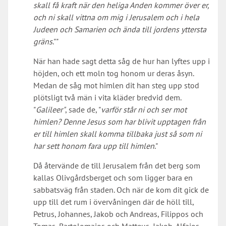
skall få kraft när den heliga Anden kommer över er,
och ni skall vittna om mig i Jerusalem och i hela
Judeen och Samarien och ända till jordens yttersta
gräns
.""
När han hade sagt detta såg de hur han lyftes upp i
höjden, och ett moln tog honom ur deras åsyn.
Medan de såg mot himlen dit han steg upp stod
plötsligt två män i vita kläder bredvid dem.
"
Galileer"
, sade de, "
varför står ni och ser mot
himlen? Denne Jesus som har blivit upptagen från
er till himlen skall komma tillbaka just så som ni
har sett honom fara upp till himlen
."
Då återvände de till Jerusalem från det berg som
kallas Olivgårdsberget och som ligger bara en
sabbatsväg från staden. Och när de kom dit gick de
upp till det rum i övervåningen där de höll till,
Petrus, Johannes, Jakob och Andreas, Filippos och