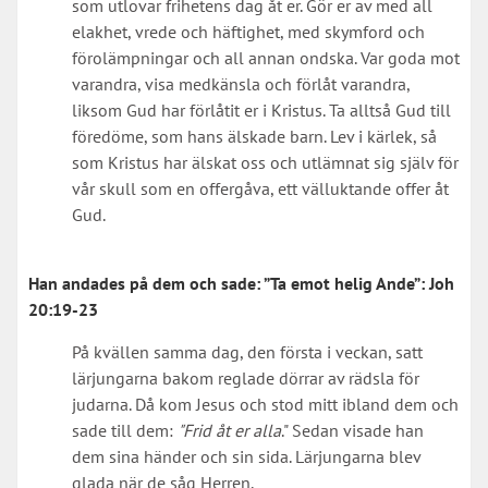
som utlovar frihetens dag åt er. Gör er av med all
elakhet, vrede och häftighet, med skymford och
förolämpningar och all annan ondska. Var goda mot
varandra, visa medkänsla och förlåt varandra,
liksom Gud har förlåtit er i Kristus. Ta alltså Gud till
föredöme, som hans älskade barn. Lev i kärlek, så
som Kristus har älskat oss och utlämnat sig själv för
vår skull som en offergåva, ett välluktande offer åt
Gud.
Han andades på dem och sade: ”Ta emot helig Ande”:
Joh
20:19-23
På kvällen samma dag, den första i veckan, satt
lärjungarna bakom reglade dörrar av rädsla för
judarna. Då kom Jesus och stod mitt ibland dem och
sade till dem:
"Frid åt er alla
." Sedan visade han
dem sina händer och sin sida. Lärjungarna blev
glada när de såg Herren.