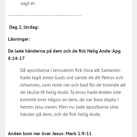
sagt er
.
----------------------------------------
Dag 2, lördag:
Läsningar:
De lade händerna på dem och de fick Helig Ande:
Apg
8:14-17
Då apostlarna i Jerusalem fick höra att Samarien
hade tagit emot Guds ord sände de dit Petrus och
Johannes, som reste ner och bad för de troende att
de skulle få helig Ande. Ty ännu hade Anden inte
kommit över någon av dem, de var bara döpta i
herren Jesu namn. Men nu lade apostlarna sina
händer på dem, och de fick helig Ande.
Anden kom ner över Jesus:
Mark 1:9-11