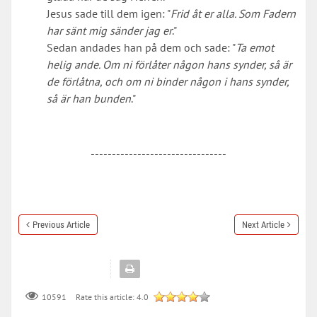
Jesus sade till dem igen: "
Frid åt er alla. Som Fadern
har sänt mig sänder jag er
."
Sedan andades han på dem och sade: "
Ta emot
helig ande. Om ni förlåter någon hans synder, så är
de förlåtna, och om ni binder någon i hans synder,
så är han bunden
."
--------------------------------
Previous Article
Next Article
Rate this article:
4.0
10591