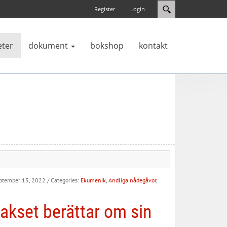
Register
Login
eter
dokument
bokshop
kontakt
eptember 15, 2022
/ Categories:
Ekumenik
,
Andliga nådegåvor
,
akset berättar om sin