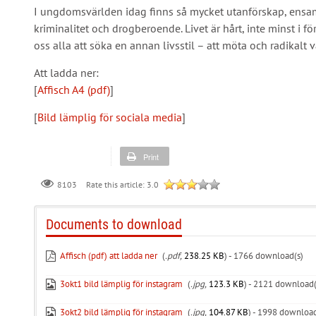
I ungdomsvärlden idag finns så mycket utanförskap, ensa
kriminalitet och drogberoende. Livet är hårt, inte minst i
oss alla att söka en annan livsstil – att möta och radikalt
Att ladda ner:
[
Affisch A4 (pdf)
]
[
Bild lämplig för sociala media
]
Print
Rate this article:
3.0
8103
Documents to download
Affisch (pdf) att ladda ner
(
.pdf,
238.25 KB
) - 1766 download(s)
3okt1 bild lämplig för instagram
(
.jpg,
123.3 KB
) - 2121 download(
3okt2 bild lämplig för instagram
(
.jpg,
104.87 KB
) - 1998 download