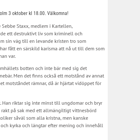
lm 3 oktober kl 18.00. Välkomna!
e Sebbe Staxx, medlem i Kartellen,
e ett destruktivt liv som kriminell och
m sin väg till en levande kristen tro som
har fått en särskild karisma att nå ut till dem som
han var.
samhällets botten och inte bär med sig det
nnebär. Men det finns också ett motstånd av annat
et motståndet rämnar, då är hjärtat vidöppet för
 Han riktar sig inte minst till ungdomar och bryr
rakt på sak med ett allmängiltigt vittnesbörd
katoliker såväl som alla kristna, men kanske
ro och kyrka och längtar efter mening och innehåll