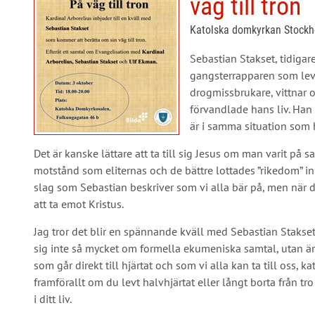
väg till tron
Katolska domkyrkan Stockho
Sebastian Stakset, tidigar
gangsterrapparen som levd
drogmissbrukare, vittnar o
förvandlade hans liv. Han 
är i samma situation som 
Det är kanske lättare att ta till sig Jesus om man varit på 
motstånd som eliternas och de bättre lottades ”rikedom” i
slag som Sebastian beskriver som vi alla bär på, men när d
att ta emot Kristus.
Jag tror det blir en spännande kväll med Sebastian Stakset.
sig inte så mycket om formella ekumeniska samtal, utan är 
som går direkt till hjärtat och som vi alla kan ta till oss, 
framförallt om du levt halvhjärtat eller långt borta från t
i ditt liv.