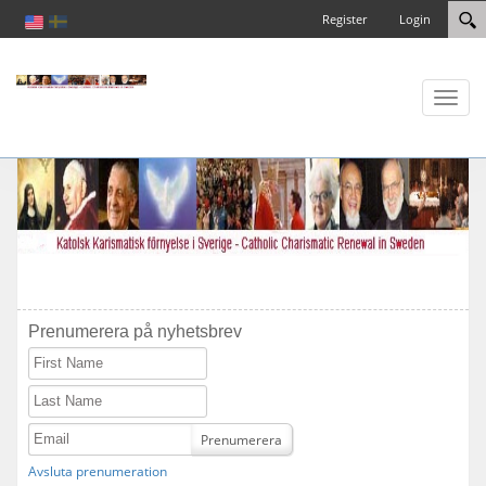
Register
Login
Toggl
naviga
Prenumerera på nyhetsbrev
First Name
Last Name
Email
Prenumerera
Avsluta prenumeration