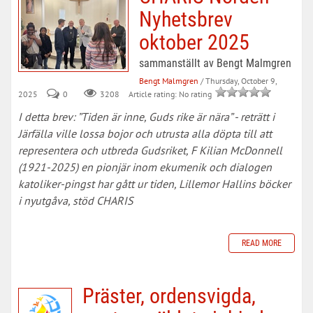
Nyhetsbrev
oktober 2025
sammanställt av Bengt Malmgren
Bengt Malmgren
/ Thursday, October 9,
2025
0
Article rating: No rating
3208
I detta brev: ”Tiden är inne, Guds rike är nära” - reträtt i
Järfälla ville lossa bojor och utrusta alla döpta till att
representera och utbreda Gudsriket, F Kilian McDonnell
(1921-2025) en pionjär inom ekumenik och dialogen
katoliker-pingst har gått ur tiden, Lillemor Hallins böcker
i nyutgåva, stöd CHARIS
READ MORE
Präster, ordensvigda,