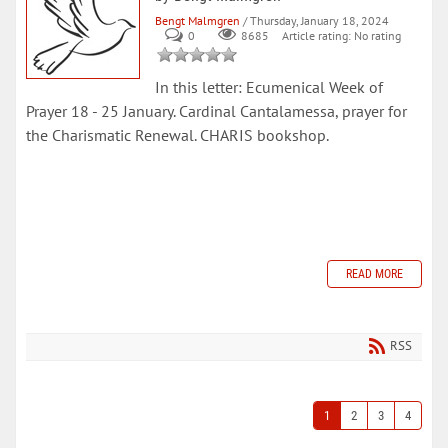
Bengt Malmgren
/ Thursday, January 18, 2024
0
Article rating: No rating
8685
In this letter: Ecumenical Week of
Prayer 18 - 25 January. Cardinal Cantalamessa, prayer for
the Charismatic Renewal. CHARIS bookshop.
READ MORE
RSS
1
2
3
4