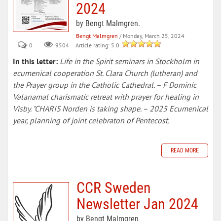
2024
by Bengt Malmgren.
Bengt Malmgren
/ Monday, March 25, 2024
0
Article rating: 5.0
9504
In this letter:
Life in the Spirit seminars in Stockholm in
ecumenical cooperation St. Clara Church (lutheran) and
the Prayer group in the Catholic Cathedral. – F Dominic
Valanamal charismatic retreat with prayer for healing in
Visby. "CHARIS Norden is taking shape. – 2025 Ecumenical
year, planning of joint celebraton of Pentecost.
READ MORE
CCR Sweden
Newsletter Jan 2024
by Bengt Malmgren