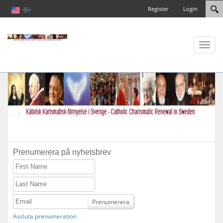
Register
Login
Toggl
naviga
Prenumerera på nyhetsbrev
First Name
Last Name
Email
Prenumerera
Avsluta prenumeration