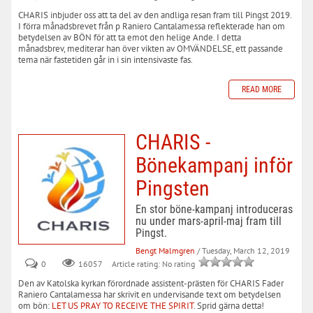
CHARIS inbjuder oss att ta del av den andliga resan fram till Pingst 2019.
I förra månadsbrevet från p Raniero Cantalamessa reflekterade han om
betydelsen av BÖN för att ta emot den helige Ande. I detta
månadsbrev, mediterar han över vikten av OMVÄNDELSE, ett passande
tema när fastetiden går in i sin intensivaste fas.
READ MORE
CHARIS -
Bönekampanj inför
Pingsten
En stor böne-kampanj introduceras
nu under mars-april-maj fram till
Pingst.
Bengt Malmgren
/ Tuesday, March 12, 2019
0
Article rating: No rating
16057
Den av Katolska kyrkan förordnade assistent-prästen för CHARIS Fader
Raniero Cantalamessa har skrivit en undervisande text om betydelsen
om bön:
LET US PRAY TO RECEIVE THE SPIRIT
. Sprid gärna detta!