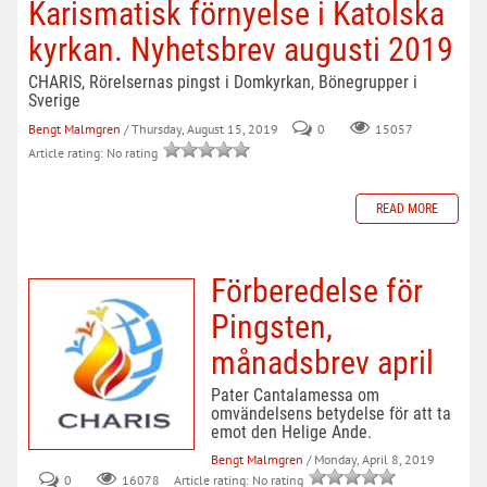
Karismatisk förnyelse i Katolska
kyrkan. Nyhetsbrev augusti 2019
CHARIS, Rörelsernas pingst i Domkyrkan, Bönegrupper i
Sverige
Bengt Malmgren
/ Thursday, August 15, 2019
0
15057
Article rating: No rating
READ MORE
Förberedelse för
Pingsten,
månadsbrev april
Pater Cantalamessa om
omvändelsens betydelse för att ta
emot den Helige Ande.
Bengt Malmgren
/ Monday, April 8, 2019
0
Article rating: No rating
16078