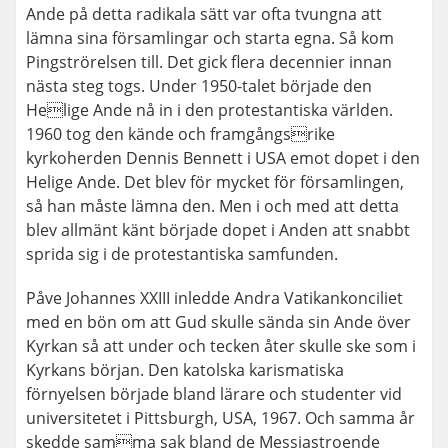
Ande på detta radikala sätt var ofta tvungna att
lämna sina församlingar och starta egna. Så kom
Pingströrelsen till. Det gick flera decennier innan
nästa steg togs. Under 1950-talet började den
Helige Ande nå in i den protestantiska världen.
1960 tog den kände och framgångsrike
kyrkoherden Dennis Bennett i USA emot dopet i den
Helige Ande. Det blev för mycket för församlingen,
så han måste lämna den. Men i och med att detta
blev allmänt känt började dopet i Anden att snabbt
sprida sig i de protestantiska samfunden.
Påve Johannes XXIII inledde Andra Vatikankonciliet
med en bön om att Gud skulle sända sin Ande över
Kyrkan så att under och tecken åter skulle ske som i
Kyrkans början. Den katolska karismatiska
förnyelsen började bland lärare och studenter vid
universitetet i Pittsburgh, USA, 1967. Och samma år
skedde samma sak bland de Messiastroende