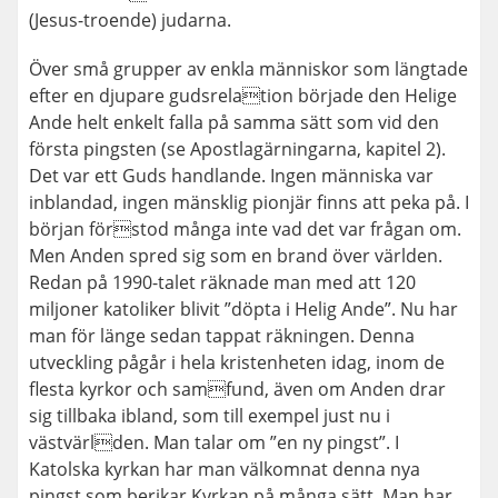
(Jesus-troende) judarna.
Över små grupper av enkla människor som längtade
efter en djupare gudsrelation började den Helige
Ande helt enkelt falla på samma sätt som vid den
första pingsten (se Apostlagärningarna, kapitel 2).
Det var ett Guds handlande. Ingen människa var
inblandad, ingen mänsklig pionjär finns att peka på. I
början förstod många inte vad det var frågan om.
Men Anden spred sig som en brand över världen.
Redan på 1990-talet räknade man med att 120
miljoner katoliker blivit ”döpta i Helig Ande”. Nu har
man för länge sedan tappat räkningen. Denna
utveckling pågår i hela kristenheten idag, inom de
flesta kyrkor och samfund, även om Anden drar
sig tillbaka ibland, som till exempel just nu i
västvärlden. Man talar om ”en ny pingst”. I
Katolska kyrkan har man välkomnat denna nya
pingst som berikar Kyrkan på många sätt. Man har