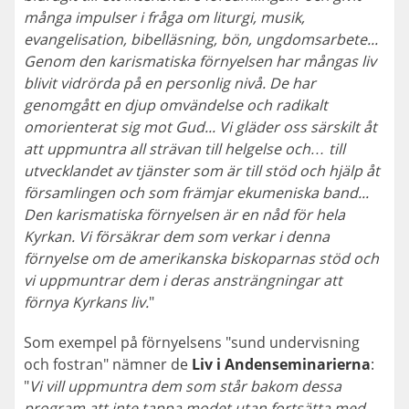
många impulser i fråga om liturgi, musik,
evangelisation, bibelläsning, bön, ungdomsarbete...
Genom den karismatiska förnyelsen har mångas liv
blivit vidrörda på en personlig nivå. De har
genomgått en djup omvändelse och radikalt
omorienterat sig mot Gud... Vi gläder oss särskilt åt
att uppmuntra all strävan till helgelse och… till
utvecklandet av tjänster som är till stöd och hjälp åt
församlingen och som främjar ekumeniska band...
Den karismatiska förnyelsen är en nåd för hela
Kyrkan. Vi försäkrar dem som verkar i denna
förnyelse om de amerikanska biskoparnas stöd och
vi uppmuntrar dem i deras ansträngningar att
förnya Kyrkans liv.
"
Som exempel på förnyelsens "sund undervisning
och fostran" nämner de
Liv i Andenseminarierna
:
"
Vi vill uppmuntra dem som står bakom dessa
program att inte tappa modet utan fortsätta med