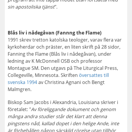
sin apostoliska tjänst
".
Blås liv i nådegåvan (Fannng the Flame)
1991 skrev tretton katolska teologer, varav flera var
kyrkoherdar och präster, en liten skrift på 28 sidor,
Fanning the Flame (Blås liv i nådegåvan), under
ledning av K McDonnell OSB och professor
Montague SM. Den utgavs på The Liturgical Press,
Collegeville, Minnesota. Skriften
översattes till
svenska 1994
av Christina Agnani och Bengt
Malmgren.
Biskop Sam Jacobs i Alexandria, Louisiana skriver i
företalet: "
Av föreliggande dokument och genom
många andra studier står det klart att denna
pingstens nåd, kallad dopet i den helige Ande, inte
är förbehållen någon särskild rörelse utan tillhör