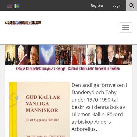
Register
Login
Toggl
naviga
Den andliga förnyelsen i
Danderyd och Täby
under 1970-1990-tal
beskrivs i denna bok av
Lillemor Hallin. Förord
av biskop Anders
Arborelius.