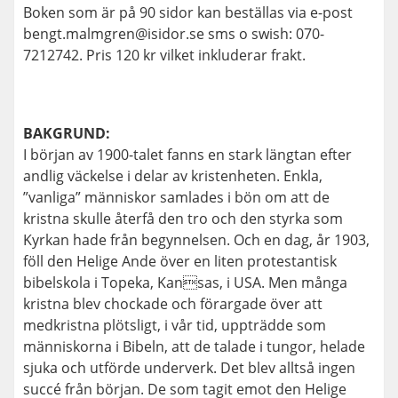
Boken som är på 90 sidor kan beställas via e-post
bengt.malmgren@isidor.se sms o swish: 070-
7212742. Pris 120 kr vilket inkluderar frakt.
BAKGRUND:
I början av 1900-talet fanns en stark längtan efter
andlig väckelse i delar av kristenheten. Enkla,
”vanliga” människor samlades i bön om att de
kristna skulle återfå den tro och den styrka som
Kyrkan hade från begynnelsen. Och en dag, år 1903,
föll den Helige Ande över en liten protestantisk
bibelskola i Topeka, Kansas, i USA. Men många
kristna blev chockade och förargade över att
medkristna plötsligt, i vår tid, uppträdde som
människorna i Bibeln, att de talade i tungor, helade
sjuka och utförde underverk. Det blev alltså ingen
succé från början. De som tagit emot den Helige