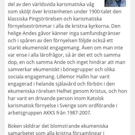
del av den världsvida karismatiska våg
som sköljt över kristenheten under 1900-talet den
klassiska Pingströrelsen och karismatiska
förnyelseströmmar i alla de kristna kyrkorna. Den
helige Andes gåvor känner inga samfundsgränser
och i spåren av den förnyelsen följde också ett
starkt ekumeniskt engagemang. Även om man inte
var ense i alla lärofrågor, så är det ett och samma
dop, en och samma Ande och inget hindrar att man
samverkar ekumeniskt i bönegrupper och olika
sociala engagemang. Lillemor Hallin har varit
engagerad i helande själavård och förbön i den
ekumeniska rörelsen Helhet genom Kristus, och hon
har varit en drivande person inom Katolsk
karismatisk förnyelse i Sverige som ordförande i
arbetsgruppen AKKS från 1987-2007.
Boken skildrar det blomstrande ekumeniska
samarbetet som alla kristna församlingar i