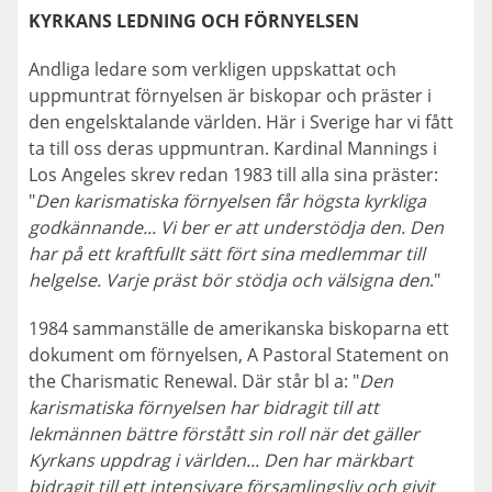
KYRKANS LEDNING OCH FÖRNYELSEN
Andliga ledare som verkligen uppskattat och
uppmuntrat förnyelsen är biskopar och präster i
den engelsktalande världen. Här i Sverige har vi fått
ta till oss deras uppmuntran. Kardinal Mannings i
Los Angeles skrev redan 1983 till alla sina präster:
"
Den karismatiska förnyelsen får högsta kyrkliga
godkännande... Vi ber er att understödja den. Den
har på ett kraftfullt sätt fört sina medlemmar till
helgelse. Varje präst bör stödja och välsigna den
."
1984 sammanställe de amerikanska biskoparna ett
dokument om förnyelsen, A Pastoral Statement on
the Charismatic Renewal. Där står bl a: "
Den
karismatiska förnyelsen har bidragit till att
lekmännen bättre förstått sin roll när det gäller
Kyrkans uppdrag i världen... Den har märkbart
bidragit till ett intensivare församlingsliv och givit