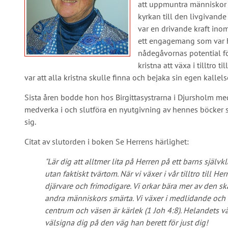
att uppmuntra människor 
kyrkan till den livgivand
var en drivande kraft ino
ett engagemang som var h
nådegåvornas potential fö
kristna att växa i tilltro
var att alla kristna skulle finna och bejaka sin egen kallel
Sista åren bodde hon hos Birgittasystrarna i Djursholm m
medverka i och slutföra en nyutgivning av hennes böcker s
sig.
Citat av slutorden i boken Se Herrens härlighet:
"Lär dig att alltmer lita på Herren på ett barns självkl
utan faktiskt tvärtom. När vi växer i vår tilltro till H
djärvare och frimodigare. Vi orkar bära mer av den sk
andra människors smärta. Vi växer i medlidande och v
centrum och väsen är kärlek (1 Joh 4:8). Helandets v
välsigna dig på den väg han berett för just dig!