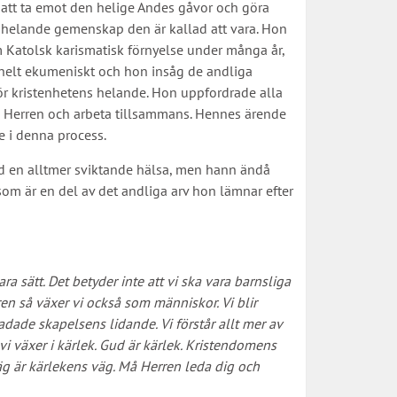
att ta emot den helige Andes gåvor och göra
e helande gemenskap den är kallad att vara. Hon
m Katolsk karismatisk förnyelse under många år,
elt ekumeniskt och hon insåg de andliga
r kristenhetens helande. Hon uppfordrade alla
 till Herren och arbeta tillsammans. Hennes ärende
se i denna process.
ed en alltmer sviktande hälsa, men hann ändå
om är en del av det andliga arv hon lämnar efter
ara sätt. Det betyder inte att vi ska vara barnsliga
erren så växer vi också som människor. Vi blir
adade skapelsens lidande. Vi förstår allt mer av
i växer i kärlek. Gud är kärlek. Kristendomens
äg är kärlekens väg. Må Herren leda dig och