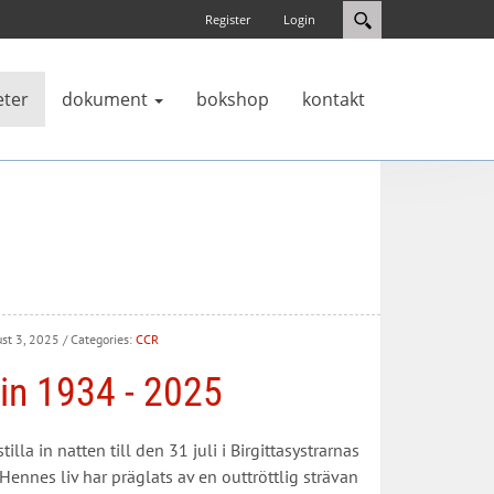
Register
Login
eter
dokument
bokshop
kontakt
ust 3, 2025
/ Categories:
CCR
lin 1934 - 2025
lla in natten till den 31 juli i Birgittasystrarnas
ennes liv har präglats av en outtröttlig strävan