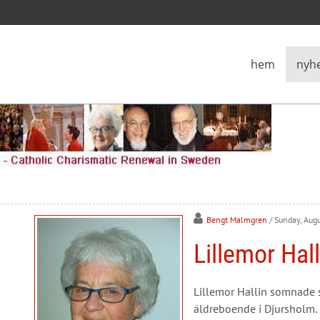
hem
nyh
Bengt Malmgren
/ Sunday, Aug
Lillemor Hal
Lillemor Hallin somnade sti
äldreboende i Djursholm. H