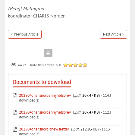
/
Bengt Malmgren
koordinator CHARIS Norden
Previous Article
Next Article
Rate this article:
5.0
4432
Documents to download
202504charisnordennyhetsbrev
(
.pdf,
207.47 KB
) - 1143
download(s)
202504charisnordennyhetsbrev
(
.pdf,
207.47 KB
) - 1123
download(s)
202504charisnordicnewsletter
(
.pdf,
212.83 KB
) - 1113
download(s)