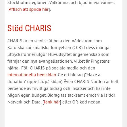
Stockholmsregionen. Välkomna, och bjud in era vänner.
[
Affisch att sprida här
].
Stöd CHARIS
CHARIS är en service åt hela den nådeström som
Katolska karismatiska förnyelsen (CCR) I dess många
uttrycksformer utgör. Huvudsyftet är gemenskap som
främjar den nya evangelisationen, vilket är Pingstens
hjärta. Följ CHARIS på sociala media och den
internationella hemsidan
. Ge ett bidrag (”Make a
donation” uppe t.h. på sidan). Även CHARIS Norden är helt
beroende av frivilliga bidrag och insatser och har inte
någon egen budget. Bidrag tas tacksamt emot via Isidor
Nätverk och Data, [
länk här
] eller QR-kod nedan.