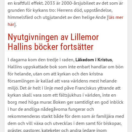
en kraftfull effekt. 2033 är 2000-årsjubileet av det som är
grunden för kyrkans tro: Herrens död, uppståndelse,
himmelsfärd och utgjutandet av den helige Ande [
läs mer
här
].
Nyutgivningen av Lillemor
Hallins böcker fortsätter
I dagarna kom den tredje i raden,
Läkedom i Kristus
,
Hallins uppskattade bok som inte enbart handlar om bön
för helande, utan om att kyrkan och den kristna
församlingen är kallad att vara världens mest helande
miljö. Det är helt i linje med påve Franciskus yttrande att
kyrkan skall vara som ett fältsjukhus i världen, inte en
borg med höga murar. Boken ger samtidigt en god inblick
i hur de andliga nådegåvorna fungerar och
rekommenderas starkt både för dem som är familjära med
dem och vill växa och utvecklas i dem samt för biskopar,
präster, pastorer, kateketer och andra ledare inom