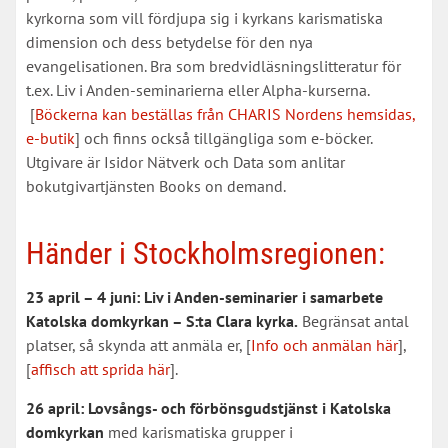
kyrkorna som vill fördjupa sig i kyrkans karismatiska
dimension och dess betydelse för den nya
evangelisationen. Bra som bredvidläsningslitteratur för
t.ex. Liv i Anden-seminarierna eller Alpha-kurserna.
[
Böckerna kan beställas från CHARIS Nordens hemsidas,
e-butik
] och finns också tillgängliga som e-böcker.
Utgivare är Isidor Nätverk och Data som anlitar
bokutgivartjänsten Books on demand.
Händer i Stockholmsregionen:
23 april – 4 juni: Liv i Anden-seminarier i samarbete
Katolska domkyrkan – S:ta Clara kyrka.
Begränsat antal
platser, så skynda att anmäla er, [
Info och anmälan här
],
[
affisch att sprida här
].
26 april: Lovsångs- och förbönsgudstjänst i Katolska
domkyrkan
med karismatiska grupper i