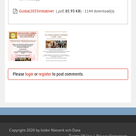
Global2033initiativet
(
.pdf,
85.93 KB
) - 1144 download(s)
Please
login
or
register
to post comments.
Copyright 2026 by Isidor Nätverk och Data
Terms Of Use
|
Privacy Statement