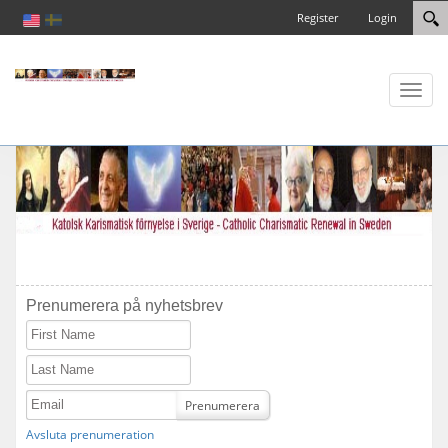
Register
Login
Toggl
naviga
Prenumerera på nyhetsbrev
First Name
Last Name
Email
Prenumerera
Avsluta prenumeration