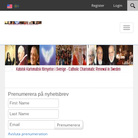
Register
Login
Toggl
naviga
Prenumerera på nyhetsbrev
First Name
Last Name
Email
Prenumerera
Avsluta prenumeration