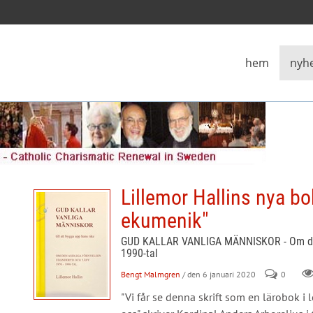
hem
nyh
Lillemor Hallins nya bo
ekumenik"
GUD KALLAR VANLIGA MÄNNISKOR - Om den 
1990-tal
Bengt Malmgren
/ den 6 januari 2020
0
"Vi får se denna skrift som en lärobok 