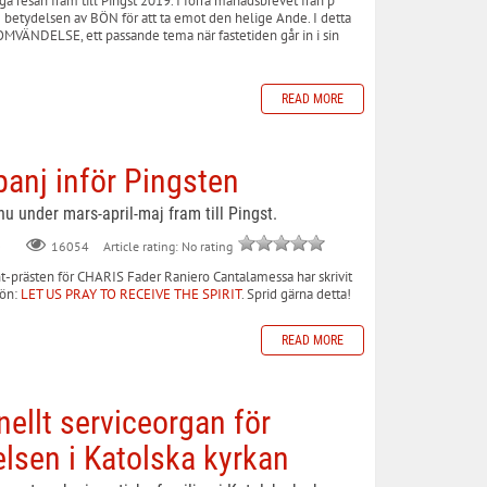
ga resan fram till Pingst 2019. I förra månadsbrevet från p
betydelsen av BÖN för att ta emot den helige Ande. I detta
OMVÄNDELSE, ett passande tema när fastetiden går in i sin
READ MORE
anj inför Pingsten
u under mars-april-maj fram till Pingst.
0
Article rating: No rating
16054
t-prästen för CHARIS Fader Raniero Cantalamessa har skrivit
bön:
LET US PRAY TO RECEIVE THE SPIRIT
. Sprid gärna detta!
READ MORE
nellt serviceorgan för
lsen i Katolska kyrkan