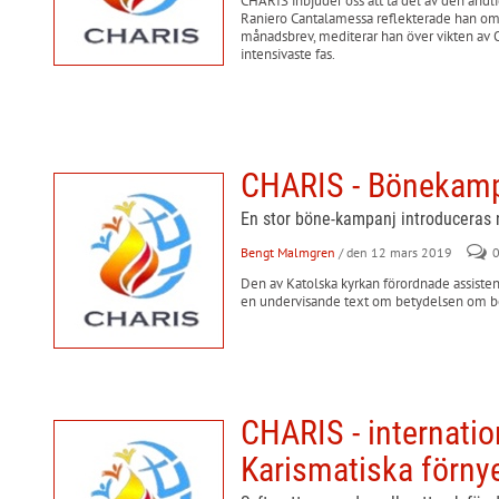
CHARIS inbjuder oss att ta del av den andli
Raniero Cantalamessa reflekterade han om 
månadsbrev, mediterar han över vikten av 
intensivaste fas.
CHARIS - Bönekamp
En stor böne-kampanj introduceras n
Bengt Malmgren
/ den 12 mars 2019
Den av Katolska kyrkan förordnade assisten
en undervisande text om betydelsen om 
CHARIS - internatio
Karismatiska förnye