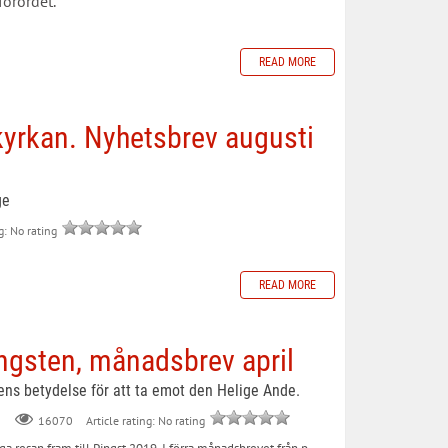
förordet.
READ MORE
kyrkan. Nyhetsbrev augusti
ge
g: No rating
READ MORE
ingsten, månadsbrev april
s betydelse för att ta emot den Helige Ande.
Article rating: No rating
16070