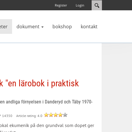
Register
Login
eter
dokument
bokshop
kontakt
k "en lärobok i praktisk
andliga förnyelsen i Danderyd och Täby 1970-
Article rating: 4.0
14350
i lokal ekumenik på den grundval som dopet ger