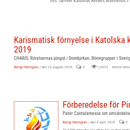
oss" skriver Kardinal Anders Arborelius i 
Karismatisk förnyelse i Katolska 
2019
CHARIS, Rörelsernas pingst i Domkyrkan, Bönegrupper i Sveri
Bengt Malmgren
/ den 15 augusti 2019
0
Article ratin
15053
Förberedelse för P
Pater Cantalamessa om omvändelsen
Bengt Malmgren
/ den 8 april 2019
0