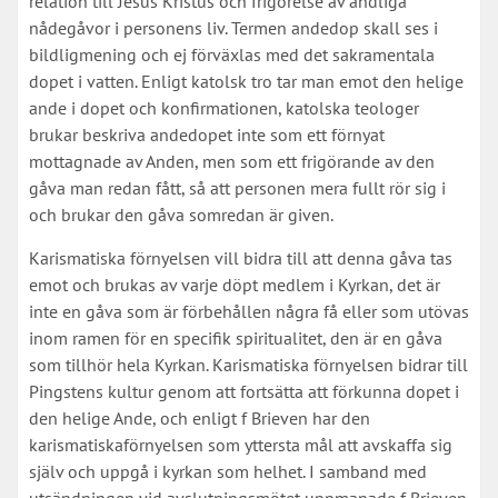
relation till Jesus Kristus och frigörelse av andliga
nådegåvor i personens liv. Termen andedop skall ses i
bildligmening och ej förväxlas med det sakramentala
dopet i vatten. Enligt katolsk tro tar man emot den helige
ande i dopet och konfirmationen, katolska teologer
brukar beskriva andedopet inte som ett förnyat
mottagnade av Anden, men som ett frigörande av den
gåva man redan fått, så att personen mera fullt rör sig i
och brukar den gåva somredan är given.
Karismatiska förnyelsen vill bidra till att denna gåva tas
emot och brukas av varje döpt medlem i Kyrkan, det är
inte en gåva som är förbehållen några få eller som utövas
inom ramen för en specifik spiritualitet, den är en gåva
som tillhör hela Kyrkan. Karismatiska förnyelsen bidrar till
Pingstens kultur genom att fortsätta att förkunna dopet i
den helige Ande, och enligt f Brieven har den
karismatiskaförnyelsen som yttersta mål att avskaffa sig
själv och uppgå i kyrkan som helhet. I samband med