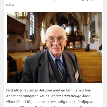
detta.
Nyckelbegreppet är det som med en term lånad från
Apostlagärningarna kallas "
dopet i den helige Ande
",
vilket får till följd en mera personlig tro, en fördjupad