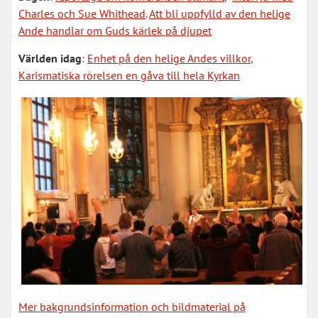
Charles och Sue Whithead
.
Att bli uppfylld av den helige
Ande handlar om Guds kärlek på djupet
Världen idag
:
Enhet på den helige Andes villkor
,
Karismatiska rörelsen en gåva till hela Kyrkan
Mer bakgrundsinformation och bildmaterial på