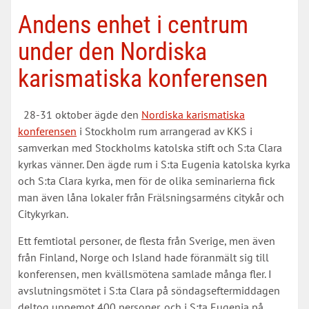
Andens enhet i centrum
under den Nordiska
karismatiska konferensen
28-31 oktober ägde den
Nordiska karismatiska
konferensen
i Stockholm rum arrangerad av KKS i
samverkan med Stockholms katolska stift och S:ta Clara
kyrkas vänner. Den ägde rum i S:ta Eugenia katolska kyrka
och S:ta Clara kyrka, men för de olika seminarierna fick
man även låna lokaler från Frälsningsarméns citykår och
Citykyrkan.
Ett femtiotal personer, de flesta från Sverige, men även
från Finland, Norge och Island hade föranmält sig till
konferensen, men kvällsmötena samlade många fler. I
avslutningsmötet i S:ta Clara på söndagseftermiddagen
deltog uppemot 400 personer, och i S:ta Eugenia på