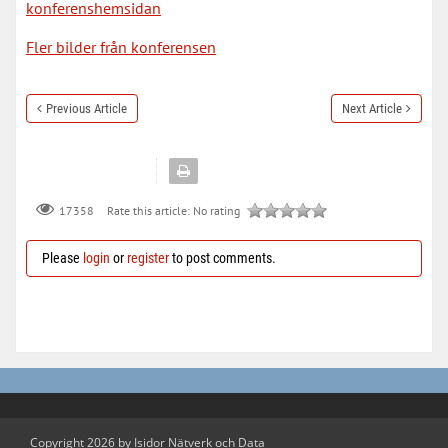
konferenshemsidan
Fler bilder från konferensen
Previous Article
Next Article
Rate this article:
No rating
17358
Please
login
or
register
to post comments.
Copyright 2026 by Isidor Nätverk och Data