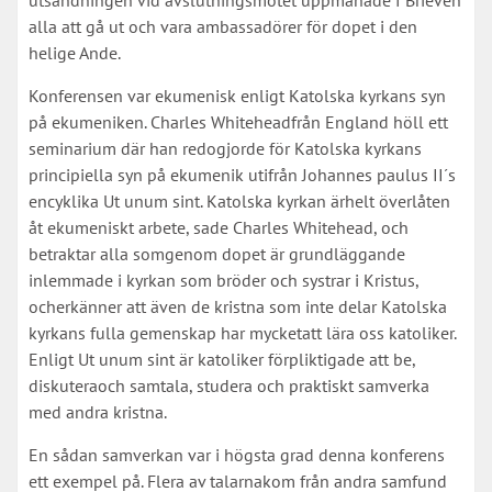
utsändningen vid avslutningsmötet uppmanade f Brieven
alla att gå ut och vara ambassadörer för dopet i den
helige Ande.
Konferensen var ekumenisk enligt Katolska kyrkans syn
på ekumeniken. Charles Whiteheadfrån England höll ett
seminarium där han redogjorde för Katolska kyrkans
principiella syn på ekumenik utifrån Johannes paulus II´s
encyklika Ut unum sint. Katolska kyrkan ärhelt överlåten
åt ekumeniskt arbete, sade Charles Whitehead, och
betraktar alla somgenom dopet är grundläggande
inlemmade i kyrkan som bröder och systrar i Kristus,
ocherkänner att även de kristna som inte delar Katolska
kyrkans fulla gemenskap har mycketatt lära oss katoliker.
Enligt Ut unum sint är katoliker förpliktigade att be,
diskuteraoch samtala, studera och praktiskt samverka
med andra kristna.
En sådan samverkan var i högsta grad denna konferens
ett exempel på. Flera av talarnakom från andra samfund