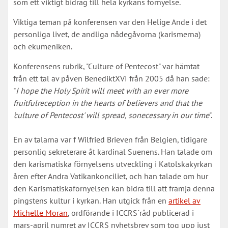
som ett viktigt bidrag till hela kyrkans förnyelse.
Viktiga teman på konferensen var den Helige Ande i det
personliga livet, de andliga nådegåvorna (karismerna)
och ekumeniken.
Konferensens rubrik, "Culture of Pentecost" var hämtat
från ett tal av påven BenediktXVI från 2005 då han sade:
"
I hope the Holy Spirit will meet with an ever more
fruitfulreception in the hearts of believers and that the
'culture of Pentecost' will spread, sonecessary in our time
".
En av talarna var f Wilfried Brieven från Belgien, tidigare
personlig sekreterare åt kardinal Suenens. Han talade om
den karismatiska förnyelsens utveckling i Katolskakyrkan
åren efter Andra Vatikankonciliet, och han talade om hur
den Karismatiskaförnyelsen kan bidra till att främja denna
pingstens kultur i kyrkan. Han utgick från en
artikel av
Michelle Moran
, ordförande i ICCRS´råd publicerad i
mars-april numret av ICCRS nyhetsbrev som tog upp just