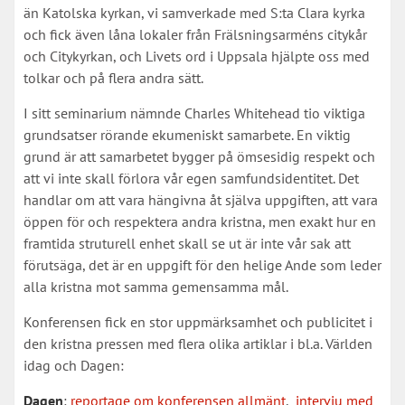
än Katolska kyrkan, vi samverkade med S:ta Clara kyrka
och fick även låna lokaler från Frälsningsarméns citykår
och Citykyrkan, och Livets ord i Uppsala hjälpte oss med
tolkar och på flera andra sätt.
I sitt seminarium nämnde Charles Whitehead tio viktiga
grundsatser rörande ekumeniskt samarbete. En viktig
grund är att samarbetet bygger på ömsesidig respekt och
att vi inte skall förlora vår egen samfundsidentitet. Det
handlar om att vara hängivna åt själva uppgiften, att vara
öppen för och respektera andra kristna, men exakt hur en
framtida struturell enhet skall se ut är inte vår sak att
förutsäga, det är en uppgift för den helige Ande som leder
alla kristna mot samma gemensamma mål.
Konferensen fick en stor uppmärksamhet och publicitet i
den kristna pressen med flera olika artiklar i bl.a. Världen
idag och Dagen:
Dagen
:
reportage om konferensen allmänt
,
intervju med