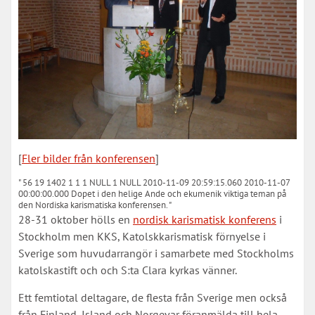
[
Fler bilder från konferensen
]
" 56 19 1402 1 1 1 NULL 1 NULL 2010-11-09 20:59:15.060 2010-11-07
00:00:00.000 Dopet i den helige Ande och ekumenik viktiga teman på
den Nordiska karismatiska konferensen. "
28-31 oktober hölls en
nordisk karismatisk konferens
i
Stockholm men KKS, Katolskkarismatisk förnyelse i
Sverige som huvudarrangör i samarbete med Stockholms
katolskastift och och S:ta Clara kyrkas vänner.
Ett femtiotal deltagare, de flesta från Sverige men också
från Finland, Island och Norgevar föranmälda till hela