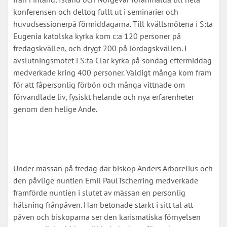
konferensen och deltog fullt ut i seminarier och
huvudsessionerpå förmiddagarna. Till kvällsmötena i S:ta
Eugenia katolska kyrka kom c:a 120 personer på
fredagskvällen, och drygt 200 på lördagskvällen. I
avslutningsmötet i S:ta Clar kyrka på söndag eftermiddag
medverkade kring 400 personer. Väldigt många kom fram
för att fåpersonlig förbön och många vittnade om
förvandlade liv, fysiskt helande och nya erfarenheter
genom den helige Ande.
Under mässan på fredag där biskop Anders Arborelius och
den påvlige nuntien Emil PaulTscherring medverkade
framförde nuntien i slutet av mässan en personlig
hälsning frånpåven. Han betonade starkt i sitt tal att
påven och biskoparna ser den karismatiska förnyelsen